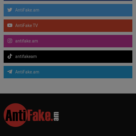
AntiFake.am
AntiFake TV
antifake.am
antifakeam
AntiFake.am