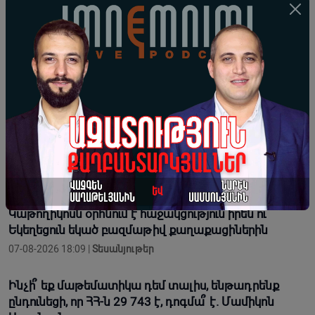
07-08-2026 18:28 |
Լուրեր
Հոգևորականին միտումնավոր իր ավազանի անունով
կոչելը բացահայտ անհարգալից վերաբերմունք է.
Տեր Եսայի
07-08-2026 18:26 |
Լուրեր
Երբ վարչապետ ես, չի նշանակում, որ ինչ ուզես,
կարաս անես, Վեհափառին հեռացնելու
ընթացակարգ չկա
07-08-2026 18:13 |
Տեսանյութեր
Կաթողիկոսն օրհնում է հաջակցություն իրեն ու
Եկեղեցուն եկած բազմաթիվ քաղաքացիներին
07-08-2026 18:09 |
Տեսանյութեր
Ինչի՞ եք մաթեմատիկա դեմ տալիս, ենթադրենք
ընդունեցի, որ ՀՀ-ն 29 743 է, դոգմա՞ է. Մամիկոն