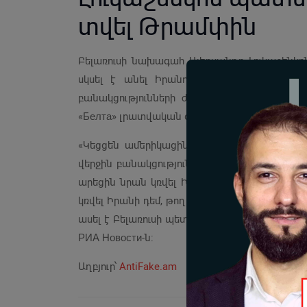
տվել Թրամփին
Բելառուսի նախագահ Ալեքսանդր Լուկաշենկ
սկսել է անել Իրանում այն, ինչը Լուկաշե
բանակցությունների ժամանակ՝ թողնել Իսրա
«Белта» լրատվական գործակալությունը։
«Կեցցեն ամերիկացիները: Նրանք սկսեցին ա
վերջին բանակցությունների ժամանակ։ Այսօր 
արեցին նրան կռվել Իրանի դեմ։ Նա գնաց։ Ի՞ն
կռվել Իրանի դեմ, թող կռվեն։ Թող կռվեն։ Ինչո
ասել է Բելառուսի պետության ղեկավարը Մինս
РИА Новости-ն:
Աղբյուր՝
AntiFake.am