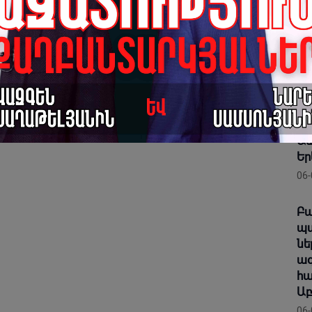
Աշ
հա
Եկ
06-
«Բ
ան
դա
Ամ
Եր
06-
Բա
պա
նե
ազ
հա
Աբ
06-