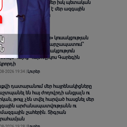
խարհը կհարգի՞, եթե մեր իսկ պետական
մակարգը միջամտում է մեր ազգային
եղեցու ներքին կարգին
08-2026 19:50 |
Կարծիք
արգավաճ Հայաստան» կուսակցության
դամները կլինեն Վաղարշապատում՝
տարանի դիմաց՝ հաջակցություն
ենայն Հայոց Կաթողիկոս Գարեգին
կրորդի
08-2026 19:34 |
Լուրեր
քվի դատարանում մեր հայրենակիցները
շտպանել են հայ ժողովրդի անցյալն ու
րկան, թույլ չեն տվել հարված հասցնել մեր
գային արժանապատվությանն ու
մազգային շահերին. Տիգրան
րահամյան
08-2026 19:28 |
Լուրեր