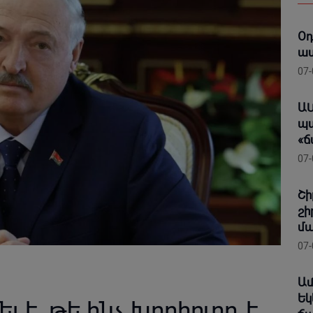
Օդ
ա
07-
ԱՄ
պա
«ճ
07-
Շի
շի
մա
07-
Ամ
Եկ
 է, թե ինչ խորհուրդ է