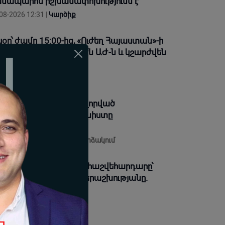
նապարհն իշխանափոխությունն է
08-2026 12:31 |
Կարծիք
սօր՝ ժամը 15:00-ից, «Ուժեղ Հայաստան»-ի
տգամավորները կլքեն ԱԺ-ն և կշարժվեն
պի Էջմիածին
08-2026 11:57 |
Լուրեր
ve. ԿԱՐԵՒՈՐ. Նոր ձևավորված
րհրդարանի առաջին նիստը
րունակվում է
08-2026 11:12 |
Ուղիղ հեռարձակում
գիկ Ծառուկյանի դեմ հաշվեհարդարը՝
րված հանրային համերաշխությանը.
ւրենյանց
08-2026 23:33 |
Կարծիք