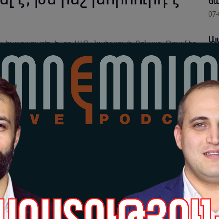
ճա
07-
Այ
ոն հայտարարել է, որ ԱՄՆ նախագահ Դոնալդ Թրամփը
պա
նկոն խորհուրդ էր տվել ամերիկացիների հետ վերջին
դե
յելին կռվել Իրանի դեմ, ապա հեռանալ, հաղորդում է
07-
Li
նել այն, ինչ ես խորհուրդ տվեցի Թրամփին անել մեր
խո
կարող եմ ձեզ ասել։ Իսրայելցիները եկան նրա մոտ… կոչ
շա
չ անել հիմա։ Ես նրանց ասում եմ. «Իսրայելը ուզում էր
07-
՞ւ եք միջամտում։ Դուք այնտեղ կթաղեք ձեր ժողովրդին»,-
կում նոր պոլիկլինիկայի բացման ժամանակ, մեջբերում է
Գա
հա
Սո
06-