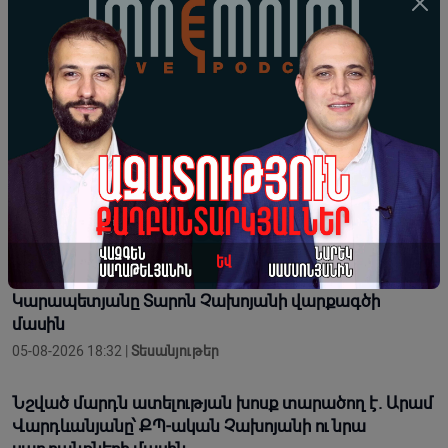
Քաղաքական հակառակորդների արտոնված
սպանություններ, հյուրը՝ Րաֆֆի Հովհաննիսյան․
Իմնեմնիմի 218 / արխիվ
05-08-2026 21:05 |
IMNEMNIMI PODCAST
ՀՀԿ Երիտասարդական կազմակերպությունում
շարունակվում են կրթական ծրագրերը
05-08-2026 19:38 |
Լուրեր
Առո՛ղջ չէ․ եղել է նիստը խափանելու փորձ․ Նարեկ
Կարապետյանը Տարոն Չախոյանի վարքագծի
մասին
05-08-2026 18:32 |
Տեսանյութեր
Նշված մարդն ատելության խոսք տարածող է. Արամ
Վարդևանյանը՝ ՔՊ-ական Չախոյանի ու նրա