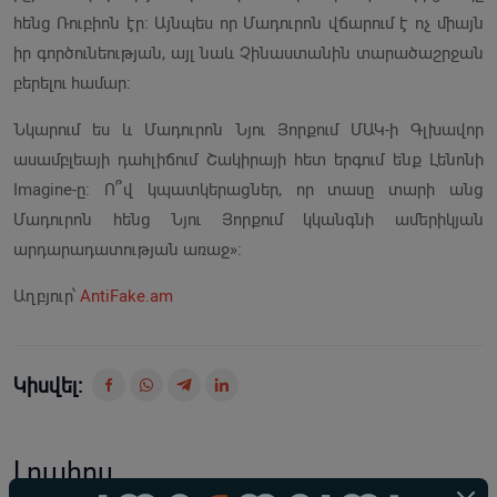
հենց Ռուբիոն էր։ Այնպես որ Մադուրոն վճարում է ոչ միայն
իր գործունեության, այլ նաև Չինաստանին տարածաշրջան
բերելու համար։
Նկարում ես և Մադուրոն Նյու Յորքում ՄԱԿ-ի Գլխավոր
ասամբլեայի դահլիճում Շակիրայի հետ երգում ենք Լենոնի
Imagine-ը։ Ո՞վ կպատկերացներ, որ տասը տարի անց
Մադուրոն հենց Նյու Յորքում կկանգնի ամերիկյան
արդարադատության առաջ»։
Աղբյուր՝
AntiFake.am
Կիսվել:
Լրահոս