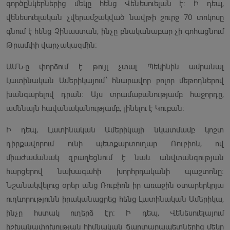
գործընկերներից մեկը հենց Վենեսուելան է։ Ի դեպ,
վենեսուելական չվերամշակված նավթի շուրջ 70 տոկոսը
գնում է հենց Չինաստան, ինչը բնականաբար չի գոհացնում
Թրամփի վարչակազմին։
ԱՄՆ-ը փորձում է թույլ չտալ Պեկինին ամրանալ
Լատինական Ամերիկայում՝ հնարավոր բոլոր մեթոդներով
խանգարելով դրան։ Այս տրամաբանությամբ հաջորդը,
ամենայն հավանականությամբ, լինելու է Կուբան։
Ի դեպ, Լատինական Ամերիկայի նկատմամբ կոշտ
դիրքավորում ունի պետքարտուղար Ռուբիոն, ով
միաժամանակ զբաղեցնում է նաև անվտանգության
հարցերով նախագահի խորհրդականի պաշտոնը։
Նշանակվելուց օրեր անց Ռուբիոն իր առաջին օտարերկրյա
ուղևորությունն իրականացրեց հենց Լատինական Ամերիկա,
ինչը հստակ ուղերձ էր։ Ի դեպ, Վենեսուելայում
իշխանափոխության հիմնական ճարտարապետներից մեկը