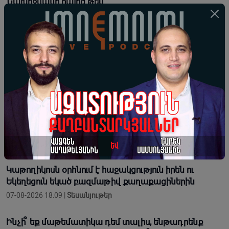
Նախիջևանի հայոց թեմ
07-08-2026 18:28 |
Լուրեր
Հոգևորականին միտումնավոր իր ավազանի անունով
կոչելը բացահայտ անհարգալից վերաբերմունք է.
Տեր Եսայի
07-08-2026 18:26 |
Լուրեր
Երբ վարչապետ ես, չի նշանակում, որ ինչ ուզես,
կարաս անես, Վեհափառին հեռացնելու
ընթացակարգ չկա
07-08-2026 18:13 |
Տեսանյութեր
Կաթողիկոսն օրհնում է հաջակցություն իրեն ու
Եկեղեցուն եկած բազմաթիվ քաղաքացիներին
07-08-2026 18:09 |
Տեսանյութեր
Ինչի՞ եք մաթեմատիկա դեմ տալիս, ենթադրենք