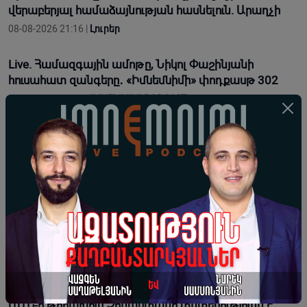
վերաբերյալ համաձայնության հասնելուն. Արաղչի
08-08-2026 21:16 |
Լուրեր
Live. Համազգային ամոթը, Նիկոլ Փաշինյանի
հուսահատ զանգերը․ «Իմնեմնիմի» փոդքասթ 302
08-08-2026 20:59 |
IMNEMNIMI PODCAST
Միացյալ Նահանգները շարունակում է հավատարիմ
մնալ Հայաստանին և Ադրբեջանին աջակցելու
հանձնառությանը
08-08-2026 20:11 |
Լուրեր
«Իսլամական ՆԱՏՕ»-ն մերձավորարևելյան
տարածաշրջանում ընդլայնվելու ցանկություն և
պոտենցուալ ունի․ Արտակ Զաքարյան
08-08-2026 19:34 |
Կարծիք
ԱՄՆ-ի թիրախում Չինաստանի տնտեսությունն է․