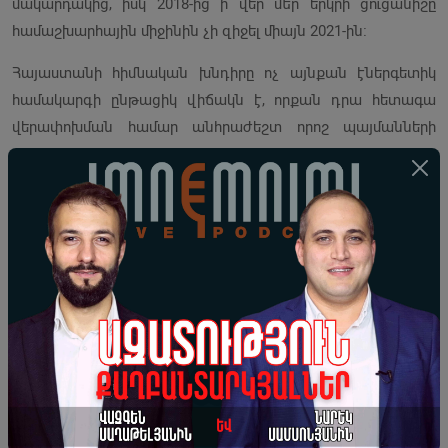
մակարդակից, իսկ 2018-ից ի վեր մեր երկրի ցուցանիշը
համաշխարհային միջինին չի զիջել միայն 2021-ին։
Հայաստանի հիմնական խնդիրը ոչ այնքան էներգետիկ
համակարգի ընթացիկ վիճակն է, որքան դրա հետագա
վերափոխման համար անհրաժեշտ որոշ պայմանների
բացակայությունը, ինստիտուցիոնալ, ֆինանսական և
տեխնոլոգիական հիմքերի ամրապնդումը։
ԷՎԻ-ի հաշվարկման համար օգտագործվող ցուցանիշների
վերլուծությունը ցույց է տալիս, որ Հայաստանի՝
համեմատաբար ուժեղ կողմերից մեկը բնական գազի գինն
է, որը, սակայն, ՌԴ-ի հետ հարաբերությունների
ծայրաստիճան վատթարացման պատճառով կարող է
չեզոքանալ և նույնիսկ վերածվել առավել խոցելի կողմերից
մեկի։
Միանշանակ է, որ առանց ներդրումային միջավայրի