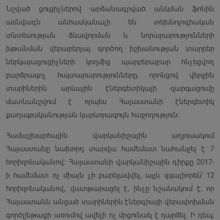
Նշված ցուցիչներով արձանագրված անկման ֆոնին
առնվազն անհասկանալի են տեխնոլոգիական
տնտեսության ձևավորման և նորարարությունների
խթանման վերաբերյալ գործող իշխանության տարբեր
ներկայացուցիչների կողմից պարբերաբար հնչեցվող
բարձրագոչ հայտարարությունները, որոնցով վերջին
տարիներին արևային էներգետիկայի զարգացումը
մատնանշվում է որպես Հայաստանի էներգետիկ
քաղաքականության կարևորագույն հաջողություն:
Համաշխարհային վարկանիշային աղյուսակում
Հայաստանը նախորդ տարվա համեմատ նահանջել է 7
հորիզոնականով։ Հայաստանի վարկանիշային դիրքը 2017-
ի համեմատ ոչ միայն չի բարելավվել, այլև զգալիորեն՝ 12
հորիզոնականով, վատթարացել է, ինչը նշանակում է, որ
Հայաստանն անցած տարիներին էներգիայի վերափոխման
գործընթացի առումով ավելի ոչ մրցունակ է դարձել: Ի դեպ,