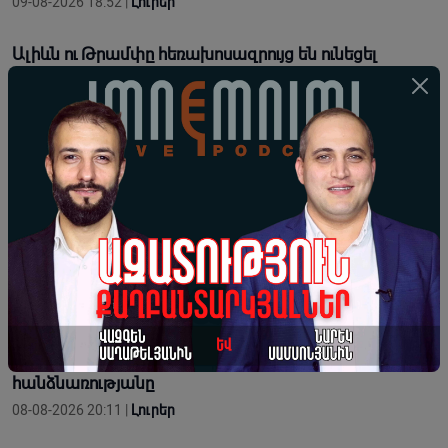
09-08-2026 18:52 |
Լուրեր
Ալիևն ու Թրամփը հեռախոսազրույց են ունեցել
08-08-2026 22:05 |
Լուրեր
Իրանն ու Օմանը մոտ են Հորմուզի նեղուցի
վերաբերյալ համաձայնության հասնելուն. Արաղչի
08-08-2026 21:16 |
Լուրեր
Live. Համազգային ամոթը, Նիկոլ Փաշինյանի
հուսահատ զանգերը․ «Իմնեմնիմի» փոդքասթ 302
08-08-2026 20:59 |
IMNEMNIMI PODCAST
Միացյալ Նահանգները շարունակում է հավատարիմ
մնալ Հայաստանին և Ադրբեջանին աջակցելու
հանձնառությանը
08-08-2026 20:11 |
Լուրեր