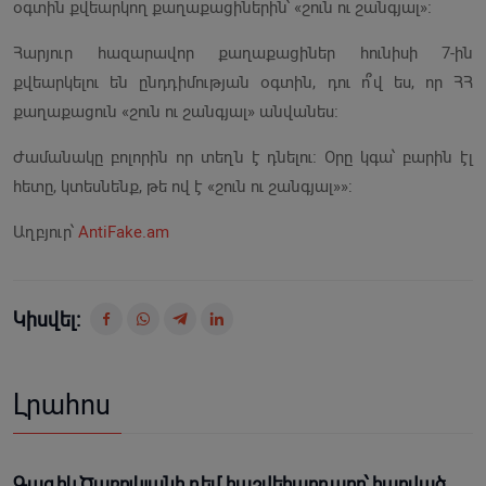
օգտին քվեարկող քաղաքացիներին՝ «շուն ու շանգյալ»։
Հարյուր հազարավոր քաղաքացիներ հունիսի 7-ին
քվեարկելու են ընդդիմության օգտին, դու ո՞վ ես, որ ՀՀ
քաղաքացուն «շուն ու շանգյալ» անվանես։
Ժամանակը բոլորին որ տեղն է դնելու։ Օրը կգա՝ բարին էլ
հետը, կտեսնենք, թե ով է «շուն ու շանգյալ»»:
Աղբյուր՝
AntiFake.am
Կիսվել:
Լրահոս
Գագիկ Ծառուկյանի դեմ հաշվեհարդարը՝ հարված