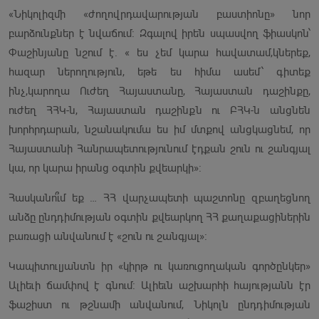
«Նիկոլիզմի «ժողովրդավարության բաստիոնը» նոր
բարձունքներ է նվաճում։ Զգալով իրեն սպասվող ֆիասկոն՝
Փաշինյանը նշում է. « ես չեմ կարա հավատամ,կներեք,
հազար ներողություն, եթե ես հիմա ասեմ՝ գիտեք
ինչ,կարողա Ուժեղ Հայաստանը, Հայաստան դաշինքը,
ուժեղ ՀՀԿ-ն, Հայաստան դաշինքն ու ԲՀԿ-ն անցնեն
խորհրդարան, նշանակումա ես իմ մտքով անցկացնեմ, որ
Հայաստանի Հանրապետությունում էդքան շուն ու շանգյալ
կա, որ կարա իրանց օգտին քվեարկի»։
Հասկանո՞ւմ եք … ՀՀ վարչապետի պաշտոնը զբաղեցնող
անձը ընդդիմության օգտին քվեարկող ՀՀ քաղաքացիներին
բառացի անվանում է «շուն ու շանգյալ»։
Կապիտուլյանտն իր «կիրթ ու կառուցողական գործընկեր»
Ալիեւի ճամփով է գնում։ Ալիեւն աշխարհի հայությանն էր
ֆաշիստ ու թշնամի անվանում, Նիկոլն ընդդիմության