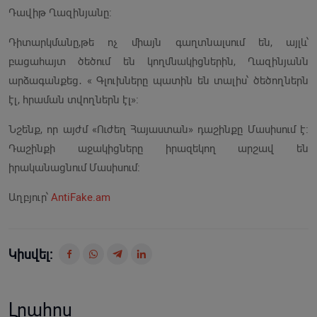
Դավիթ Ղազինյանը։
Դիտարկմանը,թե ոչ միայն գաղտնալսում են, այլև՝
բացահայտ ծեծում են կողմնակիցներին, Ղազինյանն
արձագանքեց․ « Գլուխները պատին են տալիս՝ ծեծողներն
էլ, հրաման տվողներն էլ»։
Նշենք, որ այժմ «Ուժեղ Հայաստան» դաշինքը Մասիսում է։
Դաշինքի աջակիցները իրազեկող արշավ են
իրականացնում Մասիսում։
Աղբյուր՝
AntiFake.am
Կիսվել:
Լրահոս