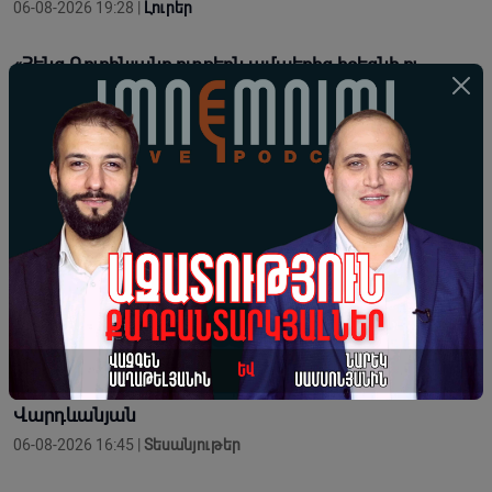
06-08-2026 19:28 |
Լուրեր
«Հենց Ռուբինյանը ոտքերն ամպերից իջեցնի ու
բախվի ռեալ պոլիտիկին, պարզ կդառնա՝ նա
սկզբունքների՞ մարդ է, թե՞ պարզապես լավ
դերասան». Արմեն Հովասափյան
06-08-2026 18:29 |
Վերլուծություն
Արդարությունը հաստատվում է այն պահին, երբ անձը
ենթարկվում է սկզբունքին, իշխանությունը՝ օրենքին.
Իսահակ Սրբազան
06-08-2026 18:27 |
Լուրեր
«Պադավատը» մարդու կյանքում բան չի փոխում, բան
չի տալիս, պետական միջոց ինչի՞ ծառայեցվի.
Վարդևանյան
06-08-2026 16:45 |
Տեսանյութեր