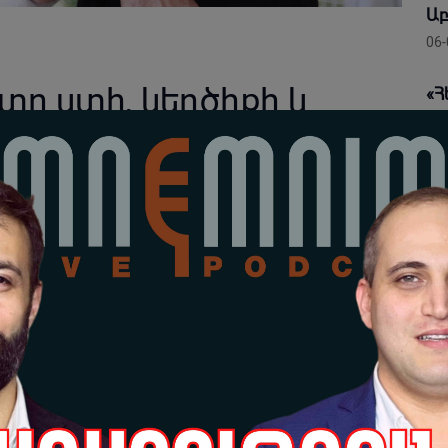
Աբ
06-
 ստի, կեղծիքի և
«Հ
ու
ուցողները խոսում են
նա
լա
ան ու ֆեյքերի»
06-
ասափյան
Ար
եր
խատեսվում էր՝ Նիկոլ Փաշինյանի հաջորդ թիրախային
իշ
 Վերջին շրջանում բոլորս ականատես ենք լինում, թե
06-
րհեստական աղմուկ ստեղծելու «գուրուներ» էին, այսօր
մուլի աշխատանքը և լրագրողներին դարձնում
«Պ
փո
ին
րը ուղղված էր Ժուռնալիստների միության նախագահ
06-