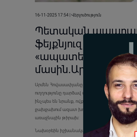
16-11-2025 17:54 | Վերլուծություն
Պետական ապարատը
ֆեյքնյուզի վրա կառ
«ապատեղեկատվությ
մասին.Արմեն Հով
Արմեն Հովասափյանը գրում է. «Ինչպես և կան
ուղղությունը դարձավ ազատ խոսքը և ԶԼՄ-ները։
ինչպես են նրանք, ովքեր տարիներ շարունակ ա
ջախջախում ազատ խոսքը, պարալիզացնում մա
առաջնային թիրախ։
Նախօրեին իշխանական ագիտպրոպի ողջ վեկտո