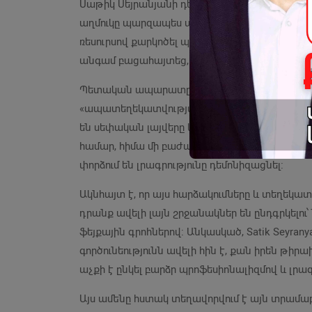
Սաթիկ Սեյրանյանի դեմ։ Ակնհայտ է, որ հայ
աղմուկը պարզապես առիթ էր․ իշխանությունը ցո
ռեսուրսով քարկոծել պրոֆեսիոնալ լրագրողին 
անգամ բացահայտեց, թե ինչ են շնչում այս մ
Պետական ապարատը ստի, կեղծիքի և ֆեյքնյուզ
«ապատեղեկատվության ու ֆեյքերի» մասին։ Ս
են սեփական լայվերը և դեզինֆորմացիայի արտ
համար, հիմա մի բաժակ ջրում փոթորիկ են փն
փորձում են լրագրությունը դեմոնիզացնել։
Ակնհայտ է, որ այս հարձակումները և տեղեկատ
դրանք ավելի լայն շրջանակներ են ընդգրկելու՝
ֆեյքային գրոհներով։ Անկասկած, Satik Seyran
գործունեությունն ավելի հին է, քան իրեն թ
աչքի է ընկել բարձր պրոֆեսիոնալիզմով և լր
Այս ամենը հստակ տեղավորվում է այն տրամաբ