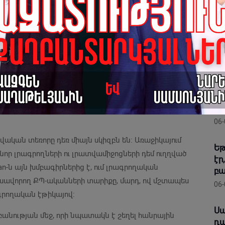
տնի հրապարակման իսկության շուրջ բարձրացված
ւյց տվեց, թե ինչպես կարող է հարձակվել և իր ողջ
ՔՊ
ու մի ամբողջ լրատվական թիմին։ Այդ դրվագը ևս մեկ
չհ
արդիկ, և որն է նրանց իրական նպատակը։
Հա
06-
ի վրա կառուցողները այսօր փորձում են խոսել
րանք, ովքեր պետական ողջ համակարգը ծառայեցնում
Սա
ադրությունը տիրաժավորելու, լայքեր ապահովելու
դե
տրում և լուրջ խնդիրների փոխարեն հանրության աչքին
նա
06-
վական տեռորը դեռ միայն սկիզբն են։ Առաջիկայում
Եթ
 նոր լրագրողների ու լրատվամիջոցների դեմ ուղղված
էր
yan-ն այն խմբագիրներից է, ում լրագրողական
բա
իրախավորող ՔՊ-ականների տարիքը, մարդ, ով մշտապես
06-
ագրողական էթիկայով։
Սա
անության մեջ, որի նպատակն է շեղել հանրային
դա