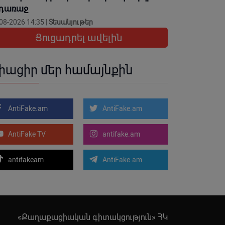
նդառաջ
08-2026 14:35 |
Տեսանյութեր
Ցուցադրել ավելին
իացիր մեր համայնքին
AntiFake.am
AntiFake.am
AntiFake TV
antifake.am
antifakeam
AntiFake.am
«Քաղաքացիական գիտակցություն» ՀԿ