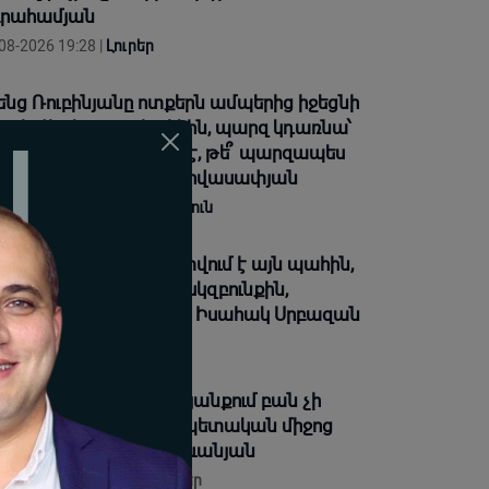
րահամյան
08-2026 19:28 |
Լուրեր
ենց Ռուբինյանը ոտքերն ամպերից իջեցնի
 բախվի ռեալ պոլիտիկին, պարզ կդառնա՝
 սկզբունքների՞ մարդ է, թե՞ պարզապես
վ դերասան». Արմեն Հովասափյան
08-2026 18:29 |
Վերլուծություն
դարությունը հաստատվում է այն պահին,
բ անձը ենթարկվում է սկզբունքին,
խանությունը՝ օրենքին. Իսահակ Սրբազան
08-2026 18:27 |
Լուրեր
ադավատը» մարդու կյանքում բան չի
խում, բան չի տալիս, պետական միջոց
չի՞ ծառայեցվի. Վարդևանյան
08-2026 16:45 |
Տեսանյութեր