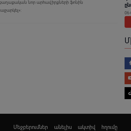
և քաղաքական նոր արհավիրքների ֆոնին
ը
աջարկել»։
06-
Մ
Մեջբերումներ անելիս ակտիվ հղումը