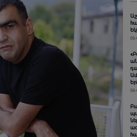
Աշ
հա
Եկ
06-
«Բ
ան
դա
Ամ
Եր
06-
Բա
պա
նե
ազ
հա