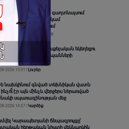
-ին վերաբերվող ոչ մի գաղտնալսում
այտնվեց Քննչականի կամ
կակոռուպցիոնի էջերում
08-2026 16:25 |
Տեսանյութեր
 հարձակում է Հայ Առաքելական եկեղեցու
մ․ Հինգ իրավապաշտպանների
խաձեռնություն
08-2026 15:01 |
Լուրեր
ե նախկինում գնված տեխնիկան վատն
, ինչո՞ւ էր այն մինչև վերջերս ներառված
նակի սպառազինության մեջ
08-2026 14:57 |
Կարծիք
մվել Կարապետյանի ճեպազրույցը՝
տական հերթական նիստի մեկնարկին