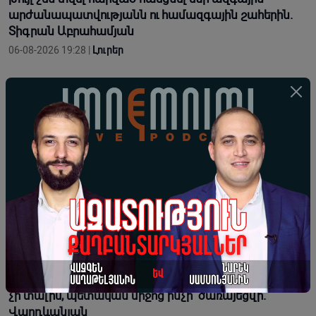
արժանապատվությանն ու համազգային շահերին.
Տիգրան Աբրահամյան
06-08-2026 19:28 |
Լուրեր
«Հենց Ռուբինյանը ոտքերն ամպերից իջեցնի ու
բախվի ռեալ պոլիտիկին, պարզ կդառնա՝ նա
սկզբունքների՞ մարդ է, թե՞ պարզապես լավ
դերասան». Արմեն Հովասափյան
06-08-2026 18:29 |
Վերլուծություն
Արդարությունը հաստատվում է այն պահին, երբ անձը
ենթարկվում է սկզբունքին, իշխանությունը՝ օրենքին.
Իսահակ Սրբազան
06-08-2026 18:27 |
Լուրեր
«Պադավատը» մարդու կյանքում բան չի փոխում, բան
չի տալիս, պետական միջոց ինչի՞ ծառայեցվի.
Վարդևանյան