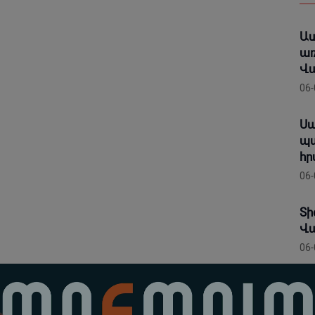
Աս
առ
Վ
06-
Սպ
պա
հր
06-
Տի
Վա
06-
Li
խո