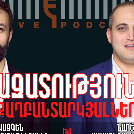
շա
06-
 VS Ղազարյան +»
Իշ
մա
թողարկումը դիտեք
06-
մը 23:00-ին
Ալ
կա
06-
Քա
ար
Հո
05-
ՀՀ
կա