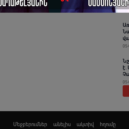
կր
05-
Առ
Նա
վա
05-
Նշ
է.
Չա
05-
Մեջբերումներ անելիս ակտիվ հղումը