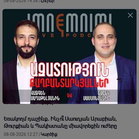
08-08-2026 14:38 |
Լուրեր
Հայտնի է՝ երբ կնշվի խաղողօրհնեքը
08-08-2026 14:35 |
Լուրեր
Սերժ Սարգսյանը աշխարհաքաղաքական որոշում
կայացնելիս հաշվի էր առնում նաև բարեկամ Իրանի
շահը
08-08-2026 14:30 |
Կարծիք
Երևանի Կենտրոնում փոշու պարունակությունը գրեթե
ամբողջ շաբաթ գերազանցել է թույլատրելի
սահմանը
08-08-2026 14:29 |
Լուրեր
Եռակողմ դաշինք․ Ինչո՞ւ Սաուդյան Արաբիան,
Թուրքիան և Պակիստանը միավորեցին ուժերը
08-08-2026 12:27 |
Կարծիք