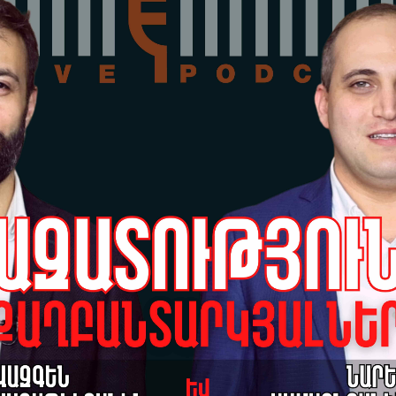
Իր
վե
ալիս են ուժեղ
Պա
07-
Ծաթեր Սամվել
#antifake_am
Փե
պա
ահ
07-
Սե
Իս
սա
հ
07-
Այ