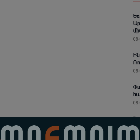
Եռ
Ար
մի
08-
Ին
Ռո
08-
Փա
հա
08-
Հա
«
08-