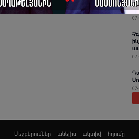
բա
գո
07-
Չգ
ին
ապ
07-
Դա
Մո
07-
Մեջբերումներ անելիս ակտիվ հղումը