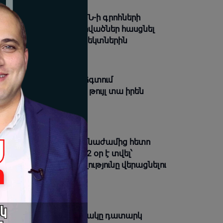
անը սպառնացել է ԱՄՆ-ի գրոհների
րսկսման դեպքում հարվածներ հասցնել
րսից ծոցի էներգաօբյեկտներին
08-2026 23:59 |
Լուրեր
զեշքիան․ «Իրանը չի ձգտում
տերազմի, սակայն չի թույլ տա իրեն
աբեկել»
08-2026 23:58 |
Լուրեր
ուտայի միգրացիոն ճգնաժամից հետո
պանիան Իտալիային 2 օր է տվել՝
հմանային վերահսկողությունը վերացնելու
ամար
08-2026 19:04 |
Լուրեր
ստեղ գտնվելու նպատակը դատարկ