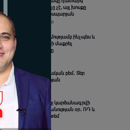
ստեղ գտնվելու նպատակը դատարկ
նավեճերի մասնակցելը չէ, այլ խոսքը
րծով ապացուցելը. Գասպարյան
08-2026 18:35 |
Տեսանյութեր
իտես, թե Աստծո ողորմությամբ ինչպես և
չ գնով հնարավոր կլինի մաքրել
ագայում այս խարանը
08-2026 18:31 |
Լուրեր
տարա՞ն, թե՞ քաղաքական բեմ․ Տեր
ւշե քահանա Ենգիբարյան
08-2026 18:30 |
Լուրեր
ս օրը պատմության մեջ կարձանագրվի
պես ամոթի ու դավաճանության օր․ ՌԴ և
ր Նախիջևանի հայոց թեմ
08-2026 18:28 |
Լուրեր