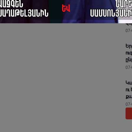
Հո
ան
վե
07-
Եր
ու
ըն
07-
Կա
ու
քա
07-