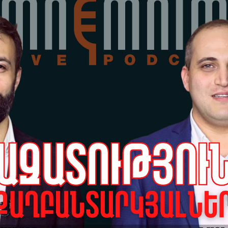
Այ
բա
գո
յան + | #142 |
07-
կ Կարապետյանի հետ |
Չգ
ին
ապ
07-
Դա
Մո
07-
Այ
որ
Նո
07-