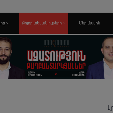
երը
Բոլոր տեսանյութերը
Մեր մասին
Լ