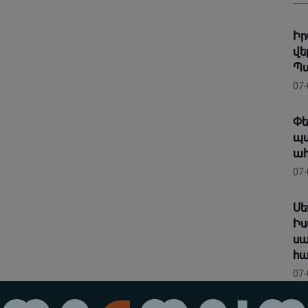
Իր
վե
Պա
07-
Փե
պա
ահ
07-
Սե
Իս
սա
հ
07-