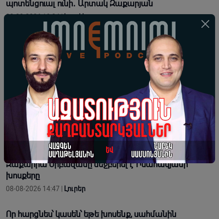
պոտենցուալ ունի․ Արտակ Զաքարյան
08-08-2026 19:34 |
Կարծիք
ԱՄՆ-ի թիրախում Չինաստանի տնտեսությունն է․
ինչու՞ Չինաստանը թույլ չի տա, որ Իրանի պարտվի
08-08-2026 18:00 |
Տեսանյութեր
Նորագույն զինատեսակներն են որոշում
ժամանակակից պետությունների հաղթելը կամ
պարտվելը
08-08-2026 16:55 |
Տեսանյութեր
«Պիտի պահենք ու պահպանենք Էջմիածինը»․
Զաքարիա Սրբազանը մեջբերել է Իսահակյանի
խոսքերը
08-08-2026 14:47 |
Լուրեր
Որ հարցնես՝ կասեն՝ եթե խոսենք, սահմանին