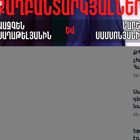
«Պ
փո
ին
06-
ՔՊ
չհ
Հա
06-
Սա
դե
նա
06-
Եթ
էր