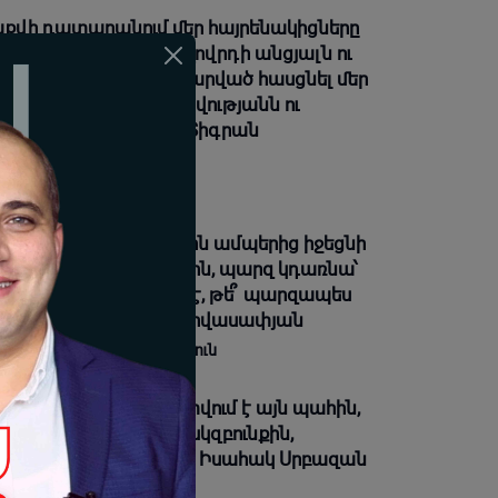
քվի դատարանում մեր հայրենակիցները
շտպանել են հայ ժողովրդի անցյալն ու
րկան, թույլ չեն տվել հարված հասցնել մեր
գային արժանապատվությանն ու
մազգային շահերին. Տիգրան
րահամյան
08-2026 19:28 |
Լուրեր
ենց Ռուբինյանը ոտքերն ամպերից իջեցնի
 բախվի ռեալ պոլիտիկին, պարզ կդառնա՝
 սկզբունքների՞ մարդ է, թե՞ պարզապես
վ դերասան». Արմեն Հովասափյան
08-2026 18:29 |
Վերլուծություն
դարությունը հաստատվում է այն պահին,
բ անձը ենթարկվում է սկզբունքին,
խանությունը՝ օրենքին. Իսահակ Սրբազան
08-2026 18:27 |
Լուրեր