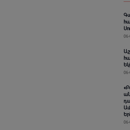
Գա
հա
Սո
06-
Աշ
հա
Եկ
06-
«Բ
ան
դա
Ամ
Եր
06-