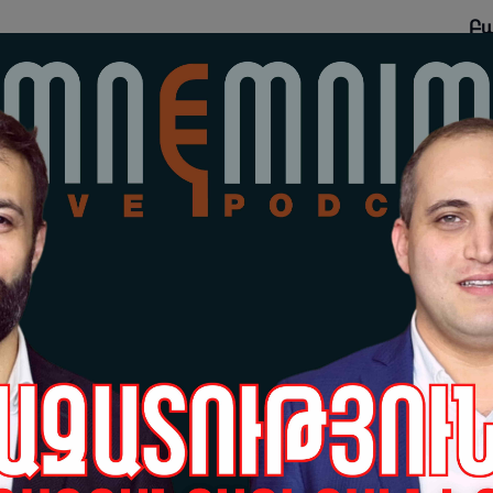
Բա
պա
 ձեր կյանքը
նե
ազ
նթարկվի, Ուրանը
հա
Աբ
րոMIX»
06-
«Հ
ու
նա
լա
06-
Ար
եր
իշ
06-