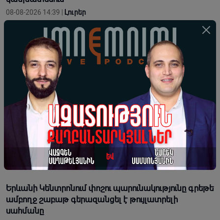
08-08-2026 14:39 |
Լուրեր
Գեղարքունիքում բախվել են խոտ տեղափոխող «ԳԱԶ
53»-ն ու «Opel»-ը. «ԳԱԶ 53»-ը կողաշրջվել է
08-08-2026 14:38 |
Լուրեր
Հայտնի է՝ երբ կնշվի խաղողօրհնեքը
08-08-2026 14:35 |
Լուրեր
Սերժ Սարգսյանը աշխարհաքաղաքական որոշում
կայացնելիս հաշվի էր առնում նաև բարեկամ Իրանի
շահը
08-08-2026 14:30 |
Կարծիք
Երևանի Կենտրոնում փոշու պարունակությունը գրեթե
ամբողջ շաբաթ գերազանցել է թույլատրելի
սահմանը