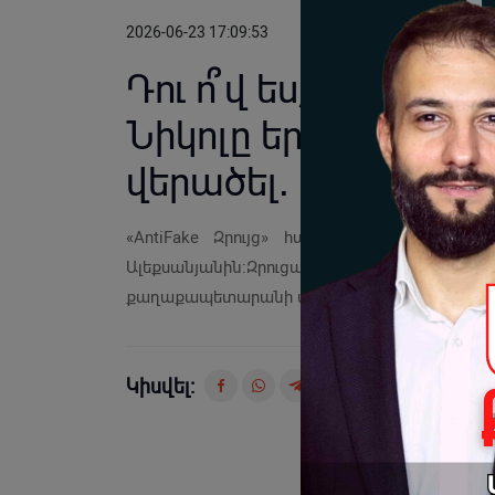
2026-06-23 17:09:53
Դու ո՞վ ես, որ մա
Նիկոլը երկիրը խո
վերածել․ Ժաննա Ա
«AntiFake Զրույց» հաղորդմանը Դավիթ 
Ալեքսանյանին:Զրուցակիցները քննարկել են
քաղաքապետարանի միջադեպը:
Կիսվել: