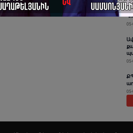
Շն
մա
Հո
05-
Ավ
քա
պա
05-
ՔՊ
ադ
05-