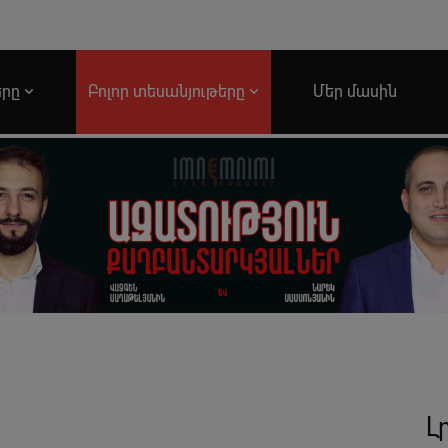
երը
Բոլոր տեսանյութերը
Մեր մասին
Լ