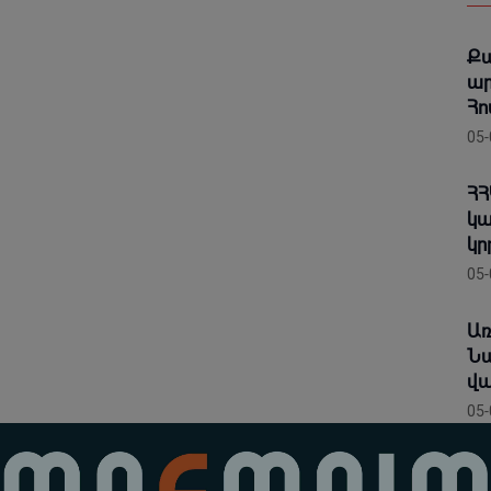
Քա
ար
Հո
05-
ՀՀ
կա
կր
05-
Առ
Նա
վա
05-
Նշ