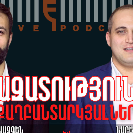
է.
Չա
05-
րդկանց թիրախավորես,
Ձե
ւժանապետության է
այ
հա
լեքսանյան
05-
Ֆիդանյանը հյուրընկալել է իրավապաշտպան Ժաննա
Տի
 ընտրությունների արդյունքները, բռնաճնշումները,
մե
05-
Պե
ան
Ալ
05-