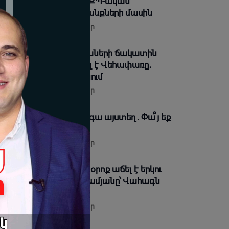
 Արամ Վարդևանյանը՝ ՔՊ-ական
խոյանի ու նրա սադրանքների մասին
08-2026 17:42 |
Տեսանյութեր
զանից շատերի երեխաների ճակատին
ն մյուռոնն է, որն օրհնել է Վեհափառը․
սկանու՞մ եք ինչ եք անում
08-2026 17:37 |
Տեսանյութեր
կին դատախազը թող գա այստեղ. Փա՞յ եք
ջը. Դավիթ Ղազինյան
08-2026 16:45 |
Տեսանյութեր
տական պարտքը ձեր օրոք աճել է երկու
գամ. Տիգրան Աբրահամյանը՝ Վահագն
եքսանյանին
08-2026 16:34 |
Տեսանյութեր