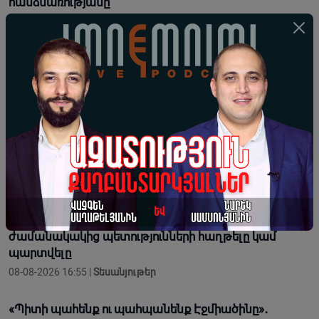
հանձնառությանը
08-08-2026 20:11 |
Լուրեր
«Իսլամական ՆԱՏՕ»-ն մերձավորարևելյան
տարածաշրջանում ընդլայնվելու ցանկություն և
պոտենցուալ ունի․ Արտակ Զաքարյան
08-08-2026 19:34 |
Կարծիք
ԱՄՆ-ի թիրախում Չինաստանի տնտեսությունն է․
ինչու՞ Չինաստանը թույլ չի տա, որ Իրանի պարտվի
08-08-2026 18:00 |
Տեսանյութեր
Նորագույն զինատեսակներն են որոշում
ժամանակակից պետությունների հաղթելը կամ
պարտվելը
08-08-2026 16:55 |
Տեսանյութեր
«Պիտի պահենք ու պահպանենք Էջմիածինը»․