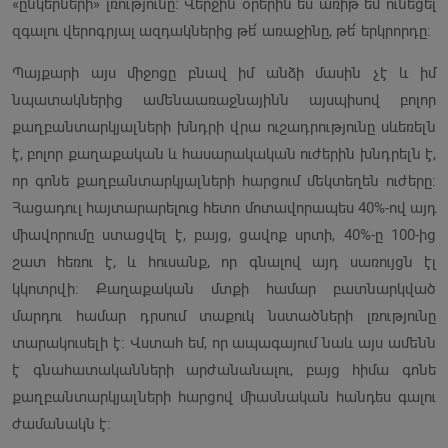
«ընկերների» լռությունը։ Վերջին օրերին ես առիթ եմ ունեցել
զգալու վերոգրյալ ազդակներից թե՛ առաջինը, թե՛ երկրորդը։
Պայքարի այս միջոցը բնավ իմ անձի մասին չէ և իմ
նպատակներից ամենաառաջնայինն այսպիսով բոլոր
քաղբանտարկյալների խնդրի վրա ուշադրությունը սևեռելն
է, բոլոր քաղաքական և հասարակական ուժերին խնդրելն է,
որ գոնե քաղբանտարկյալների հարցում մեկտեղեն ուժերը։
Հացադուլ հայտարարելուց հետո մոտավորապես 40%-ով այդ
միավորումը ստացվել է, բայց, ցավոք սրտի, 40%-ը 100-ից
շատ հեռու է, և հուսանք, որ գնալով այդ սառույցն էլ
կկոտրվի։ Քաղաքական մտքի համար բատնարկված
մարդու համար դրսում տաքուկ նստածների լռությունը
տարակուսելի է։ Վստահ եմ, որ ապագայում նաև այս ամենն
է գնահատականների արժանանալու, բայց հիմա գոնե
քաղբանտարկյալների հարցով միասնական հանդես գալու
ժամանակն է։