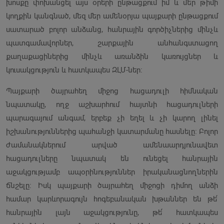
խոսքը փոխանցել այս օրերի ընթացքում իմ և մեր թիմի
կողքին կանգնած, մեզ մեր ամենօրյա պայքարի ընթացքում
սատարած բոլոր անձանց, հանրային գործիչներից մինչև
պատգամավորներ, շարքային անհանգստացող
քաղաքացիներից մինչև առանձին կառույցներ և
կուսակցություն և հատկապես ԶԼՄ-ներ։
Պայքարի ծայրահեղ միջոց հացադուլի հիմնական
նպատակը, ողջ աշխարհում հայտնի հացադուլների
պարագայում անգամ, երբեք չի եղել և չի կարող լինել
իշխանություններից պահանջի կատարմանը հասնելը։ Բոլոր
ժամանակներում արված ամենաարդյունավետ
հացադուլները նպատակ են ունեցել հանրային
աջակցությամբ ապօրինություններ իրականացնողներին
ճնշելը։ Իսկ պայքարի ծայրահեղ միջոցի դիմող անձի
համար կարևորագույն հոգեբանական խթաններ են թե՛
հանրային լայն աջակցությունը, թե՛ հատկապես