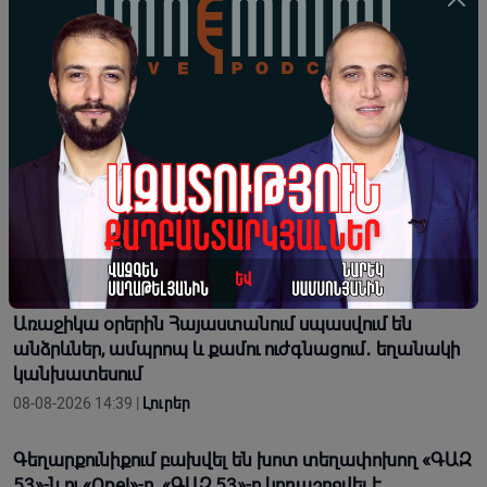
«Պիտի պահենք ու պահպանենք Էջմիածինը»․
Զաքարիա Սրբազանը մեջբերել է Իսահակյանի
խոսքերը
08-08-2026 14:47 |
Լուրեր
Որ հարցնես՝ կասեն՝ եթե խոսենք, սահմանին
խաղաղություն չի լինի, պատերազմ կuադրենք և այլ
հիմարnւթյուն
08-08-2026 14:41 |
Կարծիք
Առաջիկա օրերին Հայաստանում սպասվում են
անձրևներ, ամպրոպ և քամու ուժգնացում․ եղանակի
կանխատեսում
08-08-2026 14:39 |
Լուրեր
Գեղարքունիքում բախվել են խոտ տեղափոխող «ԳԱԶ
53»-ն ու «Opel»-ը. «ԳԱԶ 53»-ը կողաշրջվել է