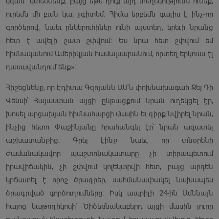
կգամ` կտեսնենք, բայց եթե դուք այդ տեղեկությունն ունեք,
ուրեմն մի բան կա, չգիտեմ։ Հիմա երբեմն գալիս է ինչ-որ
գործերով, նաեւ ընկերուհիներ ունի այստեղ, երեւի նրանց
հետ է ավելի շատ շփվում։ Ես նրա հետ շփվում եմ
հիմնականում Ամերիկյան համալսարանում, որտեղ երկուսս էլ
դասավանդում ենք»։
Հիշեցնենք, որ Էդիտա Գզոյանն ԱՄՆ փոխնախագահ Ջեյ Դի
Վենսի՝ Հայաստան այցի ընթացքում նրան ուղեկցել էր,
խոսել արցախյան հիմնահարցի մասին եւ գիրք նվիրել նրան,
ինչից հետո Փաշինյանը հրահանգել էր՝ նրան ազատել
աշխատանքից։ Գրել էինք նաեւ, որ տնօրենի
ժամանակավոր պաշտոնակատարը չի տիրապետում
իրավիճակին, չի շփվում կոլեկտիվի հետ, բայց արդեն
կրճատել է որոշ ծրագրեր, սահմանափակել նախապես
ծրագրված գործուղումները: Իսկ ապրիլի 24-ին Ամենայն
հայոց կաթողիկոսի` Ծիծեռնակաբերդ այցի մասին լուրը