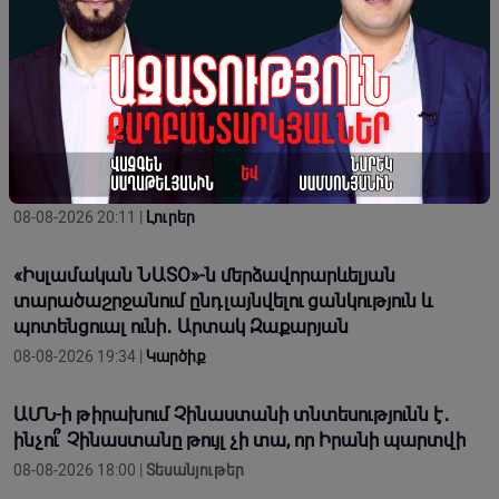
Live. Համազգային ամոթը, Նիկոլ Փաշինյանի
հուսահատ զանգերը․ «Իմնեմնիմի» փոդքասթ 302
08-08-2026 20:59 |
IMNEMNIMI PODCAST
Միացյալ Նահանգները շարունակում է հավատարիմ
մնալ Հայաստանին և Ադրբեջանին աջակցելու
հանձնառությանը
08-08-2026 20:11 |
Լուրեր
«Իսլամական ՆԱՏՕ»-ն մերձավորարևելյան
տարածաշրջանում ընդլայնվելու ցանկություն և
պոտենցուալ ունի․ Արտակ Զաքարյան
08-08-2026 19:34 |
Կարծիք
ԱՄՆ-ի թիրախում Չինաստանի տնտեսությունն է․
ինչու՞ Չինաստանը թույլ չի տա, որ Իրանի պարտվի
08-08-2026 18:00 |
Տեսանյութեր