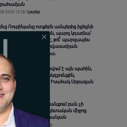
րահամյան
08-2026 19:28 |
Լուրեր
ենց Ռուբինյանը ոտքերն ամպերից իջեցնի
 բախվի ռեալ պոլիտիկին, պարզ կդառնա՝
 սկզբունքների՞ մարդ է, թե՞ պարզապես
վ դերասան». Արմեն Հովասափյան
08-2026 18:29 |
Վերլուծություն
դարությունը հաստատվում է այն պահին,
բ անձը ենթարկվում է սկզբունքին,
խանությունը՝ օրենքին. Իսահակ Սրբազան
08-2026 18:27 |
Լուրեր
ադավատը» մարդու կյանքում բան չի
խում, բան չի տալիս, պետական միջոց
չի՞ ծառայեցվի. Վարդևանյան
08-2026 16:45 |
Տեսանյութեր