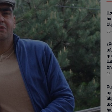
Աշ
հա
Եկ
06-
«Բ
ան
դա
Ամ
Եր
06-
Բա
պա
նե
ազ
հա