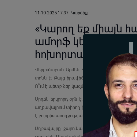
11-10-2025 17:37 | Կարծիք
«Կարող եք միայն հան
ամորֆ կեցվածքով
հոխորտալ». Արմեն
Վերլուծաբան Արմեն Հովասափյանը ֆեյսբուքյա
տոնն է։ Բայց իրավիճակի մարազմն այն է, ո
Ո՞ւմ է պետք ձեր կազմակերպած տոնն ու համեր
Արդեն երկրորդ օրն է, ինչ քաղաքային իշխան
աղբավայրում տիրող իրավիճակը։ Քաղաքը բառա
է բոլորիս առողջության վրա։
Աղբավայրը շարունակ այրվում է, իսկ ողջ տ
թոքերին։ Միաժամանակ չպետք է մոռանալ, որ