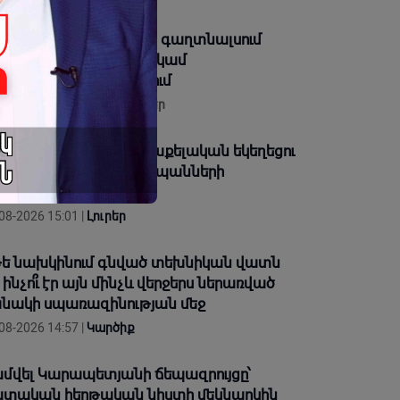
-ին վերաբերվող ոչ մի գաղտնալսում
այտնվեց Քննչականի կամ
կակոռուպցիոնի էջերում
08-2026 16:25 |
Տեսանյութեր
 հարձակում է Հայ Առաքելական եկեղեցու
մ․ Հինգ իրավապաշտպանների
խաձեռնություն
08-2026 15:01 |
Լուրեր
ե նախկինում գնված տեխնիկան վատն
, ինչո՞ւ էր այն մինչև վերջերս ներառված
նակի սպառազինության մեջ
08-2026 14:57 |
Կարծիք
մվել Կարապետյանի ճեպազրույցը՝
տական հերթական նիստի մեկնարկին