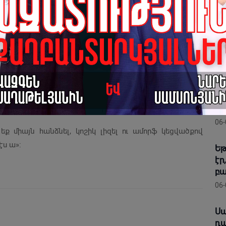
ացիորեն «գցել է ոտքերին»՝ ծրագիրը տապալելով։
ՔՊ
չհ
լ հրդեհ է»։ Այսինքն, եթե նրա խոսքը ճիշտ է, ստացվում
Հա
մ անընդհատ ինչ-որ մարդիկ դիտավորությամբ վնաս են
06-
ինում բոլորը՝ բացի իրենցից։ Նշանակում է՝ գոյություն
ոլորտի կառավարում իրականացնել՝ ապիկար եք:
Սա
մ ո՛չ երկիր կառավարել, ո՛չ բանակ, ո՛չ պատերազմ վարել,
դե
նա
ագույն կենսական պայմաններ ապահովել։
06-
եք միայն հանձնել, կոշիկ լիզել ու ամորֆ կեցվածքով
ս ա»:
Եթ
էր
բա
06-
Սա
դա