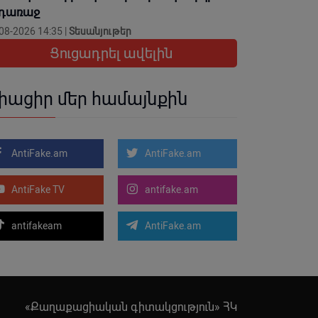
նդառաջ
08-2026 14:35 |
Տեսանյութեր
Ցուցադրել ավելին
իացիր մեր համայնքին
AntiFake.am
AntiFake.am
AntiFake TV
antifake.am
antifakeam
AntiFake.am
«Քաղաքացիական գիտակցություն» ՀԿ