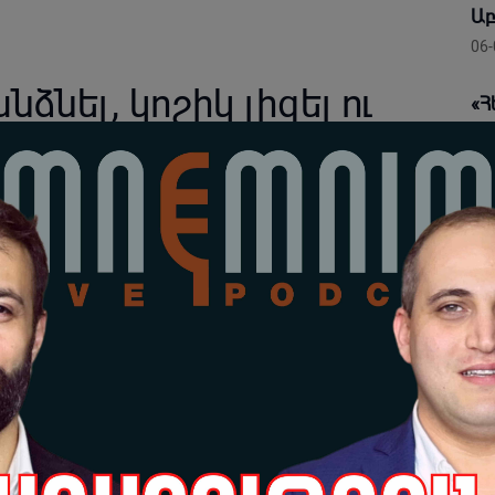
Աբ
06-
ձնել, կոշիկ լիզել ու
«Հ
ու
 դատարկամիտ
նա
լա
 Հովասափյան
06-
ն իր էջում գրել է. «Եթե չգիտեք՝ ասեմ․ այսօր Երևանի
Ար
ր քաղաքն իր տոնը սկսում է անտանելի ծխածածկի մեջ։
եր
գայի շոուները:
իշ
06-
ությունները չեն կարողանում կարգավորել Նուբարաշենի
ցիորեն խեղդվում է ծխի մեջ, որն ուղղակիորեն ազդում
«Պ
փո
ին
ոքսիկ թույնը դուրս է գալիս մթնոլորտ՝ հասնելով մեր
06-
 աղբավայրի բարեփոխումների համար ահռելի գումարներ