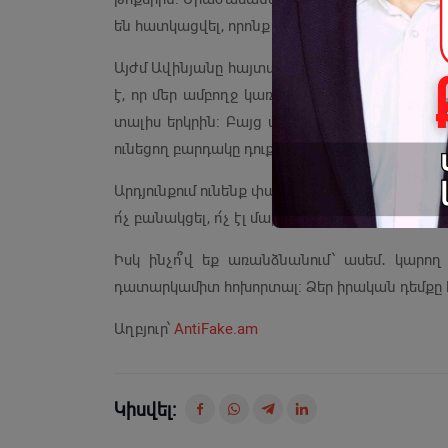
են հատկացվել, որոնք այս իշխանությունը բառ
Այժմ Ավինյանը հայտարարում է, թե «դիտավորյա
է, որ մեր ամբողջ կառավարման համակարգու
տալիս երկրին։ Բայց ամեն անգամ մեղավոր են լ
ունեցող բարդակը դուք չեք կարողանում որևէ 
Արդյունքում ունենք փաստ․ դուք չեք կարողանու
ո՛չ բանակցել, ո՛չ էլ մարդկանց համար նվազ
Իսկ ինչո՞վ եք առանձնանում՝ ասեմ․ կարող 
դատարկամիտ հոխորտալ։ Ձեր իրական դեմքը է
Աղբյուր՝
AntiFake.am
Կիսվել: