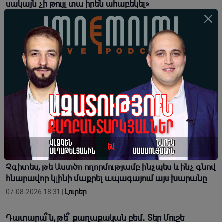
սակայն չի թույլ տա իրեն ահաբեկել»
07-08-2026 23:58 |
Լուրեր
Սեուտայի միգրացիոն ճգնաժամից հետո Իսպանիան
Իտալիային 2 օր է տվել՝ սահմանային
վերահսկողությունը վերացնելու համար
07-08-2026 19:04 |
Լուրեր
Այստեղ գտնվելու նպատակը դատարկ բանավեճերի
մասնակցելը չէ, այլ խոսքը գործով ապացուցելը.
Գասպարյան
07-08-2026 18:35 |
Տեսանյութեր
Չգիտես, թե Աստծո ողորմությամբ ինչպես և ինչ գնով
հնարավոր կլինի մաքրել ապագայում այս խարանը
07-08-2026 18:31 |
Լուրեր
Դատարա՞ն, թե՞ քաղաքական բեմ․ Տեր Մուշե