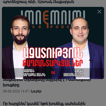
պոտենցուալ ունի․ Արտակ Զաքարյան
08-08-2026 19:34 |
Կարծիք
ԱՄՆ-ի թիրախում Չինաստանի տնտեսությունն է․
ինչու՞ Չինաստանը թույլ չի տա, որ Իրանի պարտվի
08-08-2026 18:00 |
Տեսանյութեր
Նորագույն զինատեսակներն են որոշում
ժամանակակից պետությունների հաղթելը կամ
պարտվելը
08-08-2026 16:55 |
Տեսանյութեր
«Պիտի պահենք ու պահպանենք Էջմիածինը»․
Զաքարիա Սրբազանը մեջբերել է Իսահակյանի
խոսքերը
08-08-2026 14:47 |
Լուրեր
Որ հարցնես՝ կասեն՝ եթե խոսենք, սահմանին