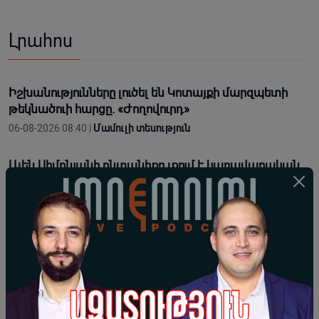
Լրահոս
Իշխանությունները լուծել են Կոտայքի մարզպետի
թեկնածուի հարցը. «Ժողովուրդ»
06-08-2026 08:40 |
Մամուլի տեսություն
Ալեն Սիմոնյանի ընտանիքը լքում է կառավարական
ամառանոցը. «Ժողովուրդ»
06-08-2026 08:29 |
Մամուլի տեսություն
Քաղաքական հակառակորդների արտոնված
սպանություններ, հյուրը՝ Րաֆֆի Հովհաննիսյան․
Իմնեմնիմի 218 / արխիվ
05-08-2026 21:05 |
IMNEMNIMI PODCAST