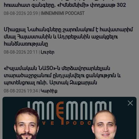
հուսահատ զանգերը․ «Իմնեմնիմի» փոդքասթ 302
08-08-2026 20:59 |
IMNEMNIMI PODCAST
Միացյալ Նահանգները շարունակում է հավատարիմ
մնալ Հայաստանին և Ադրբեջանին աջակցելու
հանձնառությանը
08-08-2026 20:11 |
Լուրեր
«Իսլամական ՆԱՏՕ»-ն մերձավորարևելյան
տարածաշրջանում ընդլայնվելու ցանկություն և
պոտենցուալ ունի․ Արտակ Զաքարյան
08-08-2026 19:34 |
Կարծիք
ԱՄՆ-ի թիրախում Չինաստանի տնտեսությունն է․
ինչու՞ Չինաստանը թույլ չի տա, որ Իրանի պարտվի
08-08-2026 18:00 |
Տեսանյութեր
Նորագույն զինատեսակներն են որոշում