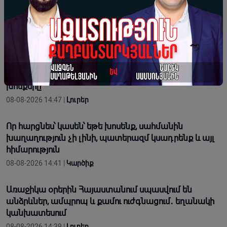
ժամանակակից պետությունների հաղթելը կամ
պարտվելը
08-08-2026 16:55 |
Տեսանյութեր
«Պիտի պահենք ու պահպանենք Էջմիածինը»․
Զաքարիա Սրբազանը մեջբերել է Իսահակյանի
խոսքերը
08-08-2026 14:47 |
Լուրեր
Որ հարցնես՝ կասեն՝ եթե խոսենք, սահմանին
խաղաղություն չի լինի, պատերազմ կuադրենք և այլ
հիմարnւթյուն
08-08-2026 14:41 |
Կարծիք
Առաջիկա օրերին Հայաստանում սպասվում են
անձրևներ, ամպրոպ և քամու ուժգնացում․ եղանակի
կանխատեսում
08-08-2026 14:39 |
Լուրեր