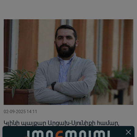
02-09-2025 14:11
Կլինի պայքար Արցախ-Սյունիքի համար,
կունենանք զարգացած տնտեսություն, աճող