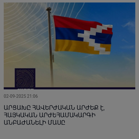
02-09-2025 21:06
ԱՐՑԱԽԸ ՀԱՎԵՐԺԱԿԱՆ ԱՐԺԵՔ է,
ՀԱՅԿԱԿԱՆ ԱՐԺԵՀԱՄԱԿԱՐԳԻ
ԱՆԲԱԺԱՆԵԼԻ ՄԱՍԸ