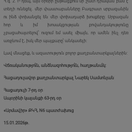
Հ.գ. 2. Ի դեպ, այս օրերի ընթացքում մի շատ դրական բան է
տեղի ունեցել. մեր փաստաբանները Բագրատ սրբազանին
ու ինձ փոխանցել են մեր փոխադարձ խոսքերը։ Սրբազան
հոր և իմ խոսակցության բովանդակությունը
չբացահայտելով՝ ուզում եմ ասել միայն, որ ամեն ինչ դեռ
առջևում է, իսկ մեր պայքարը՝ անկասելի։
Լավ մնացեք, և ազատություն բոլոր քաղբանտարկյալներին։
Վճռականությո՛ւն, անձնազոհությո՛ւն, հաղթանա՛կ։
Հացադուլավոր քաղբանտարկյալ Նարեկ Սամսոնյան
Հացադուլի 7-րդ օր
Ապօրինի կալանքի 63-րդ օր
«Արմավիր» ՔԿՀ, N6 պատժախուց
15.01.2026թ.