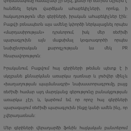
փոխանակումը համաչափ չի եղել, քանի որ ռեժիմն Ալիևին է
հանձնել երկու վարձկան ահաբեկիչների, որոնք, ի
հակադրություն մեր գերիների, իրական ահաբեկիչներ էին։
Բաքվի բռնապետն այս ամենը կփորձի ներկայացնել որպես
«մարդասիրության» դրսևորում, իսկ մեր ռեժիմի
պարագլուխն այն մաքսիմալ կօգտագործի որպես
նախընտրական քարոզչության ևս մեկ PR
հնարավորություն։
Իրականում, Բաքվում հայ գերիների թեման պետք է ի
սկզբանե քննարկման առարկա դառնար և լուծվեր մինչև
«խաղաղության պայմանագրի» նախաստորագրումը, բայց
ռեժիմի համար այդ մարդկանց գերությունը բանակցության
առարկա չէր, և, կարծում եմ, որ որոշ հայ գերիների
պարագայում ռեժիմի պարագլուխն ինքը կանի ամեն ինչ, որ
չվերադառնան։
Մեր գերիների վերադարձի ֆոնին հայկական բանտերում