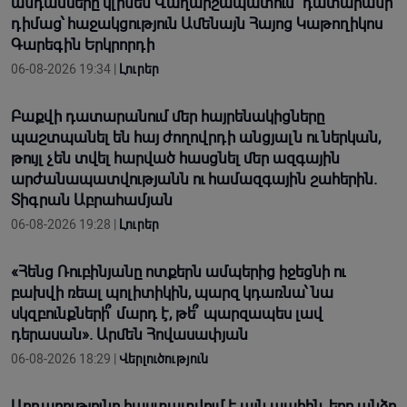
անդամները կլինեն Վաղարշապատում՝ դատարանի
դիմաց՝ հաջակցություն Ամենայն Հայոց Կաթողիկոս
Գարեգին Երկրորդի
06-08-2026 19:34 |
Լուրեր
Բաքվի դատարանում մեր հայրենակիցները
պաշտպանել են հայ ժողովրդի անցյալն ու ներկան,
թույլ չեն տվել հարված հասցնել մեր ազգային
արժանապատվությանն ու համազգային շահերին.
Տիգրան Աբրահամյան
06-08-2026 19:28 |
Լուրեր
«Հենց Ռուբինյանը ոտքերն ամպերից իջեցնի ու
բախվի ռեալ պոլիտիկին, պարզ կդառնա՝ նա
սկզբունքների՞ մարդ է, թե՞ պարզապես լավ
դերասան». Արմեն Հովասափյան
06-08-2026 18:29 |
Վերլուծություն
Արդարությունը հաստատվում է այն պահին, երբ անձը