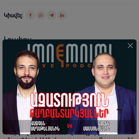
Կիսվել:
Լրահոս
Գագիկ Ծառուկյանի դեմ հաշվեհարդարը՝ հարված
հանրային համերաշխությանը. Սուրենյանց
06-08-2026 23:33 |
Կարծիք
Աշխարհը կհարգի՞, եթե մեր իսկ պետական
համակարգը միջամտում է մեր ազգային Եկեղեցու
ներքին կարգին
06-08-2026 19:50 |
Կարծիք
«Բարգավաճ Հայաստան» կուսակցության