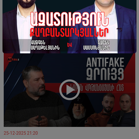
09-01-2026 20:12
ԱՄՆ-ն ցույց տվեց, որ գործում է «ուժի
իրավունքի» սկզբունքը. խաղաղություն չի
լինելու․ Նաիրի Սարգսյան
25-12-2025 21:20