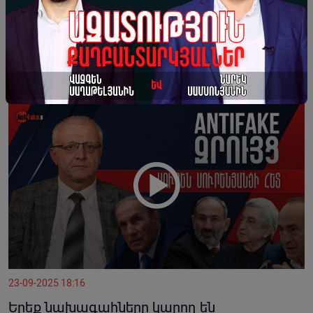
25-09-2025 20:30
Թուրքը բաց ասում է, որ գալիս է մորթելու.
Արման Աբովյան
23-09-2025 18:16
Երեք նախագահները կարող են