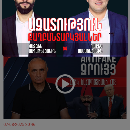
12-08-2025 18:18
Նիկոլը կձերբակալի Արցախի մասին
խոսողներին. Ադրբեջանցիները հայ
սահմանապահի չեն հանդիպի. Մելիքյան
07-08-2025 20:46