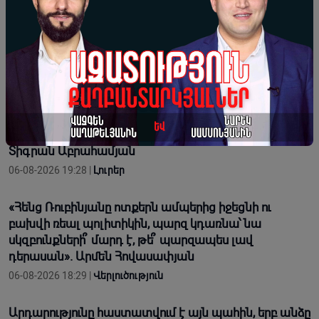
դիմաց՝ հաջակցություն Ամենայն Հայոց Կաթողիկոս
Գարեգին Երկրորդի
06-08-2026 19:34 |
Լուրեր
Բաքվի դատարանում մեր հայրենակիցները
պաշտպանել են հայ ժողովրդի անցյալն ու ներկան,
թույլ չեն տվել հարված հասցնել մեր ազգային
արժանապատվությանն ու համազգային շահերին.
Տիգրան Աբրահամյան
06-08-2026 19:28 |
Լուրեր
«Հենց Ռուբինյանը ոտքերն ամպերից իջեցնի ու
բախվի ռեալ պոլիտիկին, պարզ կդառնա՝ նա
սկզբունքների՞ մարդ է, թե՞ պարզապես լավ
դերասան». Արմեն Հովասափյան
06-08-2026 18:29 |
Վերլուծություն
Արդարությունը հաստատվում է այն պահին, երբ անձը