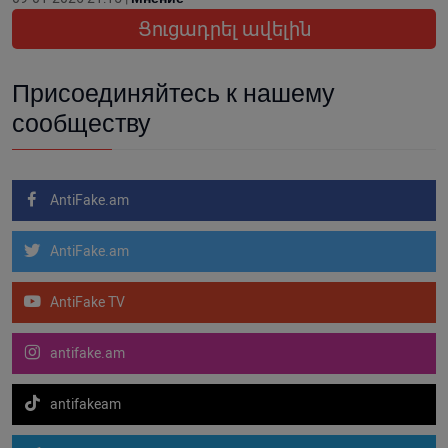
Ցուցադրել ավելին
Присоединяйтесь к нашему
сообществу
AntiFake.am
AntiFake.am
AntiFake TV
antifake.am
antifakeam