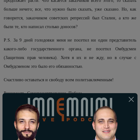
продолжает расти. Что касается заказчиков всего этого, то сказать
больше нечего; все, что нужно было сказать, уже сказано. Но, как
говорится, заказчиком советских репрессий был Сталин, а кто же
были те, кто написал столько доносов?
P
.
S
. За 9 дней голодовки меня не посетил ни один представитель
какого-либо государственного органа, не посетил Омбудсмен
(Защитник прав человека). Хотя я их и не жду, но в случае с
Омбудсменом это было его обязанностью.
Счастливо оставаться и свободу всем политзаключенным!
Решимость, Самопожертвование, Победа.
Голодающий политзаключенный Нарек Самсонян
9-й день голодовки
65-й день незаконного ареста