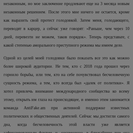
незаконным, но мое заключение продлевают еще на 3 месяца новым
незаконным решением. После этого мне ничего не остается, кроме
как выразить свой протест голодовкой. Затем меня, голодающего,
переводят в карцер, а сейчас уже говорят: «Раньше, чем через 10
дней, перевезти не можем, таков порядок». Теперь представьте, с
какой степенью аморального преступного режима мы имеем дело.
Одной из целей моей голодовки было показать все это как можно
более широкой аудитории. Не тем, кто с 2018 года прошел через
горнило борьбы, или тем, кто на себе почувствовал бесчеловечную
сущность режима, а тем, кто всегда был «далек от политики». Я
хотел привлечь внимание международного сообщества ко всему
этому, открыть им глаза на происходящее, и именно этим занимается
команда
AntiFake
.
am
при активной поддержке известных
политических и общественных деятелей. Сейчас мы достигли самого
дна, когда бесчеловечность этой власти уже является
зафиксированным фактом, и, несомненно, в ближайшие дни она