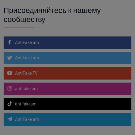
Присоединяйтесь к нашему
сообществу
AntiFake.am
AntiFake.am
AntiFake TV
antifake.am
antifakeam
AntiFake.am