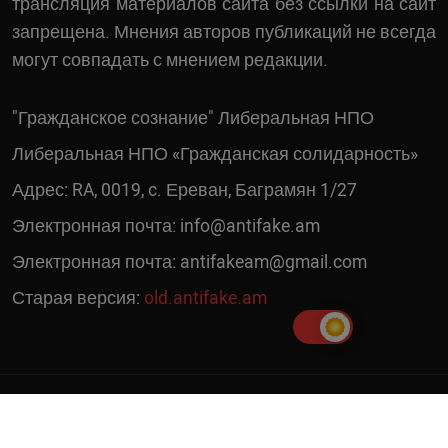
трансляция материалов сайта без ссылки на сайт
запрещена. Мнения авторов публикаций не всегда
могут совпадать с мнением редакции.
"Гражданское сознание" Либеральная НПО
Либеральная НПО «Гражданская солидарность»
Адрес: RA, 0019, c. Ереван, Баграмян 1/27
Электронная почта:
info@antifake.am
Электронная почта:
antifakeam@gmail.com
Старая версия:
old.antifake.am
© 2019 - 2026 | Copyright Antifake.am. Все права защищены. Сайт
создал
Гор Геворгян