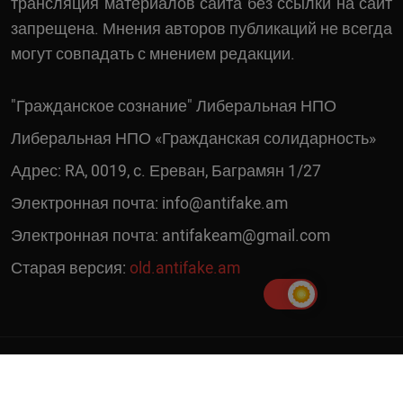
трансляция материалов сайта без ссылки на сайт
запрещена. Мнения авторов публикаций не всегда
могут совпадать с мнением редакции.
"Гражданское сознание" Либеральная НПО
Либеральная НПО «Гражданская солидарность»
Адрес: RA, 0019, c. Ереван, Баграмян 1/27
Электронная почта:
info@antifake.am
Электронная почта:
antifakeam@gmail.com
Старая версия:
old.antifake.am
© 2019 - 2026 | Copyright Antifake.am. Все права защищены. Сайт
создал
Гор Геворгян