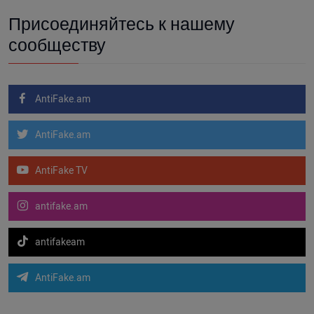
Присоединяйтесь к нашему
сообществу
AntiFake.am
AntiFake.am
AntiFake TV
antifake.am
antifakeam
AntiFake.am