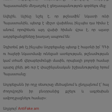
Հայաստանին մեղադրել է ցեղասպանություն գործելու մեջ։
Ավելին, Ալիևը նշել է, որ թշնամին՝ նկատի ունի
Հայաստանին, պետք է միշտ վախենա, ինչպես դա հիմա է
անում, որովհետև այդ վախի հիման վրա է, որ այսօր
ադրբեջանցիները խաղաղ ապրում են։
Չգիտեմ, թե էլ ինչպես Ադրբեջանը պետք է հայտնի իր՝ ՀՀ-ի
ու հայերի նկատմամբ ունեցած ատելության, թշնամության
կամ տհաճ վերաբերմունքի մասին, որպեսզի բոլորի համար
պարզ լինի, թե ուր է փաշինյանական իշխանությունը հրում
Հայաստանը։
Ադրբեջանն իր ողջ ռեսուրսը մեծացնում և ընդլայնում է՝ հայ
ժողովրդին իր բնօրրանից քշելու և ագրեսիան
ամբողջացնելու համար»։
Աղբյուր՝
AntiFake.am