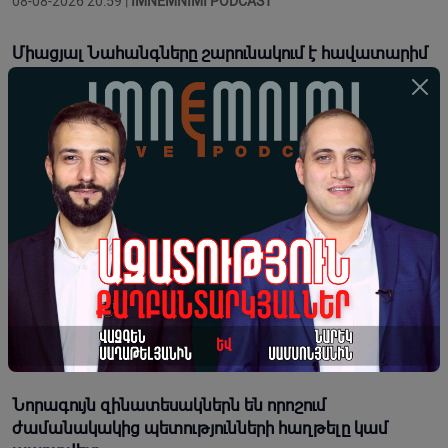
08-08-2026 20:59 |
IMNEMNIMI PODCAST
Միացյալ Նահանգները շարունակում է հավատարիմ
մնալ Հայաստանին և Ադրբեջանին աջակցելու
հանձնառությանը
08-08-2026 20:11 |
Լուրեր
«Իսլամական ՆԱՏՕ»-ն մերձավորարևելյան
տարածաշրջանում ընդլայնվելու ցանկություն և
պոտենցուալ ունի․ Արտակ Զաքարյան
08-08-2026 19:34 |
Կարծիք
ԱՄՆ-ի թիրախում Չինաստանի տնտեսությունն է․
ինչու՞ Չինաստանը թույլ չի տա, որ Իրանի պարտվի
08-08-2026 18:00 |
Տեսանյութեր
Նորագույն զինատեսակներն են որոշում
ժամանակակից պետությունների հաղթելը կամ