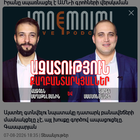
Իրանը սպառնացել է ԱՄՆ-ի գրոհների վերսկսման
դեպքում հարվածներ հասցնել Պարսից ծոցի
էներգաօբյեկտներին
07-08-2026 23:59 |
Լուրեր
Փեզեշքիան․ «Իրանը չի ձգտում պատերազմի,
սակայն չի թույլ տա իրեն ահաբեկել»
07-08-2026 23:58 |
Լուրեր
Սեուտայի միգրացիոն ճգնաժամից հետո Իսպանիան
Իտալիային 2 օր է տվել՝ սահմանային
վերահսկողությունը վերացնելու համար
07-08-2026 19:04 |
Լուրեր
Այստեղ գտնվելու նպատակը դատարկ բանավեճերի
մասնակցելը չէ, այլ խոսքը գործով ապացուցելը.
Գասպարյան
07-08-2026 18:35 |
Տեսանյութեր