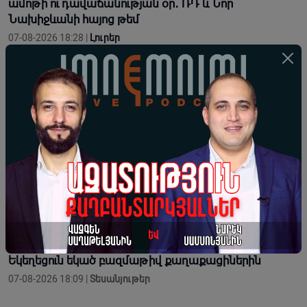
ամոթի ու դավաճանության օր․ ՌԴ և Նոր
Նախիջևանի հայոց թեմ
07-08-2026 18:28 |
Լուրեր
Հոգևորականին միտումնավոր իր ավազանի անունով
կոչելը բացահայտ անհարգալից վերաբերմունք է.
Տեր Եսայի
07-08-2026 18:26 |
Լուրեր
Երբ վարչապետ ես, չի նշանակում, որ ինչ ուզես,
կարաս անես, Վեհափառին հեռացնելու
ընթացակարգ չկա
07-08-2026 18:13 |
Տեսանյութեր
Կաթողիկոսն օրհնում է հաջակցություն իրեն ու
Եկեղեցուն եկած բազմաթիվ քաղաքացիներին
07-08-2026 18:09 |
Տեսանյութեր