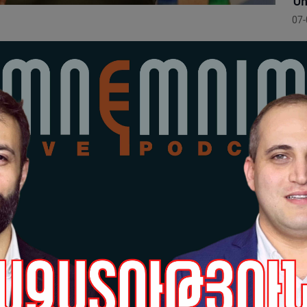
Նո
07-
Հո
ե հակառակ կարծիք
ան
վե
խավորել, այլ սեփական
07-
ավետությունը
Եր
ու
նը գրում է․ «Դատարանի բակում նախագահ Սերժ
ըն
հատվածում հյուծվող դավադրությունների տեսության
07-
 թիրախը գործող կառավարիչն է:
Կա
շխանություններին, ուրիշ «շախ» հայտարարելու ֆիգուր
ու
ով, որ առանձնապես ցանկություն էլ չունի այդ դաշտ
քա
ածում անհարկի ժամանակ և ռեսուրս ծախսելու:
07-
կերացումներն ունենալ ներքաղաքական զարգացումների և