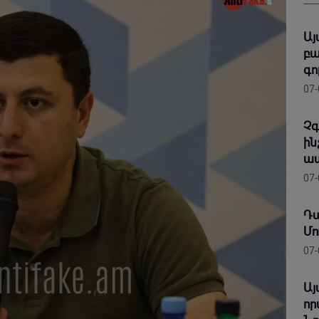
Այ
բա
գո
07-
Չգ
ին
ապ
07-
Դա
Մո
07-
Այ
որ