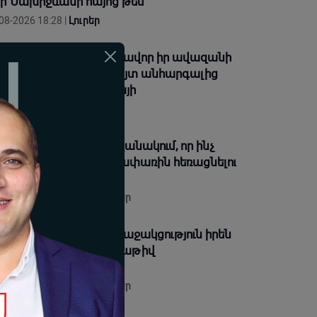
ր Նախիջևանի հայոց թեմ
08-2026 18:28 |
Լուրեր
գևորականին միտումնավոր իր ավազանի
ունով կոչելը բացահայտ անհարգալից
րաբերմունք է. Տեր Եսայի
08-2026 18:26 |
Լուրեր
բ վարչապետ ես, չի նշանակում, որ ինչ
զես, կարաս անես, Վեհափառին հեռացնելու
թացակարգ չկա
08-2026 18:13 |
Տեսանյութեր
թողիկոսն օրհնում է հաջակցություն իրեն
 Եկեղեցուն եկած բազմաթիվ
ղաքացիներին
08-2026 18:09 |
Տեսանյութեր