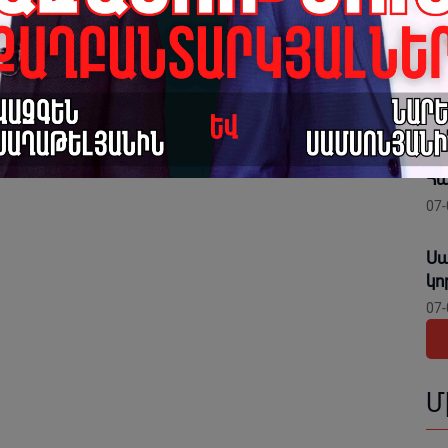
դրա հիմքում ոչ թե հակառակ կարծիք ունեցողներին
Ին
են
ինի, այլ սեփական օրակարգի արդյունավետության
դո
07-
Մի
ար
Հա
07-
Սա
կո
07-
Մ