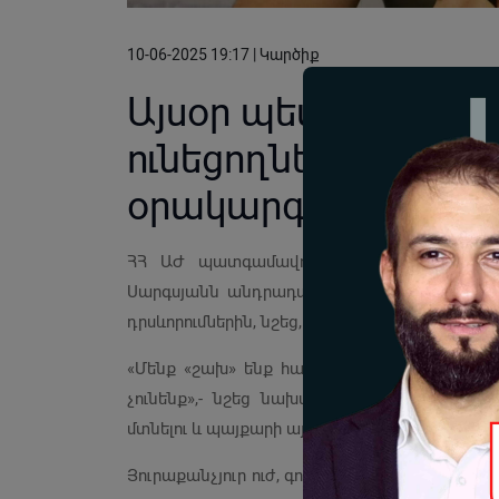
10-06-2025 19:17 | Կարծիք
Այսօր պետք է ոչ թ
ունեցողներին թիրա
օրակարգի արդյուն
ՀՀ ԱԺ պատգամավոր Տիգրան Աբրահամյա
Սարգսյանն անդրադառնալով ներընդդիմադիր 
դրսևորումներին, նշեց, որ ՀՀԿ-ի համար միակ
«Մենք «շախ» ենք հայտարարում միայն այս ի
չունենք»,- նշեց նախագահը, նաև ակնարկել
մտնելու և պայքարի այս բարդ ժամանակահատվ
Յուրաքանչյուր ուժ, գործիչ կարող է իր պատ