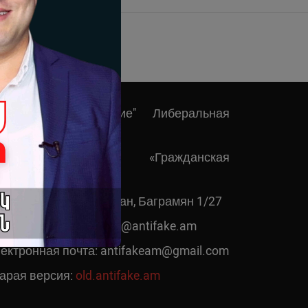
ражданское сознание" Либеральная
ПО
иберальная НПО «Гражданская
лидарность»
рес: RA, 0019, c. Ереван, Баграмян 1/27
ектронная почта:
info@antifake.am
ектронная почта:
antifakeam@gmail.com
арая версия:
old.antifake.am