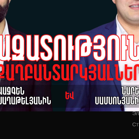
При составлении котировок активная
"Г
ссылка на сайт обязательна. Полная или
Н
частичная трансляция материалов сайта
Л
без ссылки на сайт запрещена. Мнения
со
авторов публикаций не всегда могут
Ад
совпадать с мнением редакции.
Эл
Эл
Ст