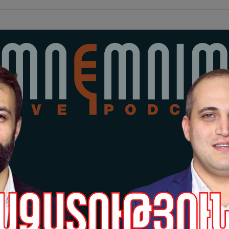
етян: Хотели проводить маски-шоу и задерж
воздал дань уважения памяти государствен
ргаряна
тьего Президента РА Сержа Саргсяна в связ