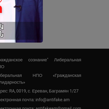
ражданское сознание" Либеральная
ПО
иберальная НПО «Гражданская
лидарность»
рес: RA, 0019, c. Ереван, Баграмян 1/27
ектронная почта:
info@antifake.am
ектронная почта:
antifakeam@gmail.com