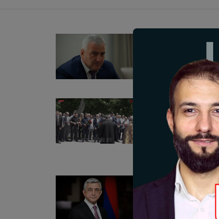
Новости
Самвел Карап
17-06-2025 18:50
Новости
Серж Саргсян 
Андраника Ма
12-06-2025 14:15
Новости
Послание тре
армян