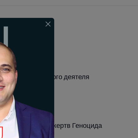
ать меня
ного, политического деятеля
и с Днём памяти жертв Геноцида