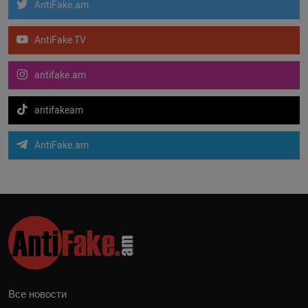
AntiFake.am
AntiFake TV
antifake.am
antifakeam
AntiFake.am
Все новости