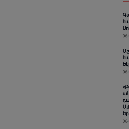
Գա
հա
Սո
06-
Աշ
հա
Եկ
06-
«Բ
ան
դա
Ամ
Եր
06-