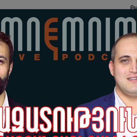
Բա
պա
յան + | #94 |
նե
ազ
 Դալլաքյանի հետ
հա
Աբ
06-
«Հ
ու
նա
լա
06-
Ար
եր
իշ
06-