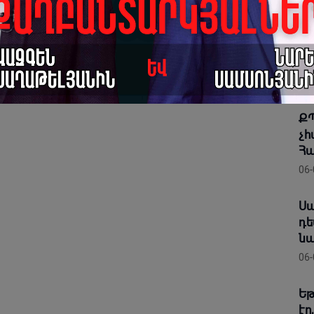
«Պ
փո
ին
06-
ՔՊ
չհ
Հա
06-
Սա
դե
նա
06-
Եթ
էր