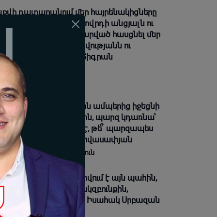
քվի դատարանում մեր հայրենակիցները
շտպանել են հայ ժողովրդի անցյալն ու
րկան, թույլ չեն տվել հարված հասցնել մեր
գային արժանապատվությանն ու
մազգային շահերին. Տիգրան
րահամյան
08-2026 19:28 |
Լուրեր
ենց Ռուբինյանը ոտքերն ամպերից իջեցնի
 բախվի ռեալ պոլիտիկին, պարզ կդառնա՝
 սկզբունքների՞ մարդ է, թե՞ պարզապես
վ դերասան». Արմեն Հովասափյան
08-2026 18:29 |
Վերլուծություն
դարությունը հաստատվում է այն պահին,
բ անձը ենթարկվում է սկզբունքին,
խանությունը՝ օրենքին. Իսահակ Սրբազան
08-2026 18:27 |
Լուրեր