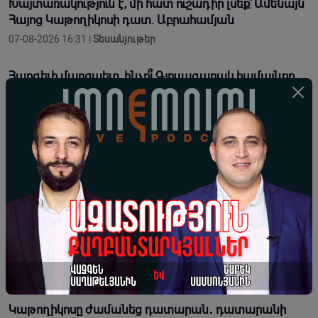
Խայտառակություն է, մի հատ ուշադիր լսեք՝ Ամենայն
Հայոց Կաթողիկոսի դատ. Աբրահամյան
07-08-2026 16:31 |
Տեսանյութեր
Հարգելի մարզպետ, ինչո՞ւ Գյուլագարակ համայնքը
չունի կոմբայն, Ձեր գործով չեք զբաղվում. Գևորգյան
07-08-2026 16:28 |
Տեսանյութեր
Նարեկ Կարապետյանը թիմակիցների հետ եկել է
դատարան հաջակցություն Վեհափառի և Եկեղեցու
07-08-2026 16:26 |
Տեսանյութեր
8 տարվա մեջ ոչ մի նիկոլական չի դատվել, ինչ ծանր
հանցանք էլ որ արած չլինի. չենք վախենում.
Սասունյան
07-08-2026 16:12 |
Տեսանյութեր
Կաթողիկոսը ժամանեց դատարան․ դատարանի