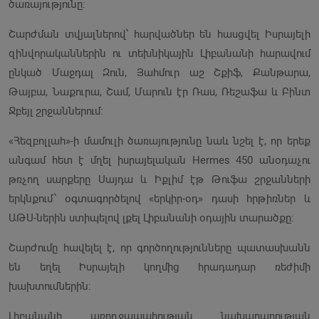
ծառայությունը։
Շարժման տվյալներով՝ հարվածներ են հասցվել Իսրայելի
զինվորականներին ու տեխնիկային Լիբանանի հարավում
ընկած Մաջդալ Զուն, Յահմուր աշ Շքիֆ, Քանթարա,
Թայբա, Նաքուրա, Շամ, Մարուն էր Ռաս, Ռեշաֆա և Բինտ
Ջբեյլ շրջաններում։
«Հեզբոլլահ»-ի մամուլի ծառայությունը նաև նշել է, որ երեք
անգամ հետ է մղել իսրայելական Hermes 450 անօդաչու
թռչող սարքերը Սայդա և Իքլիմ էթ Թուֆա շրջանների
երկնքում՝ օգտագործելով «երկիր-օդ» դասի հրթիռներ և
ԱԹՍ-ներին ստիպելով լքել Լիբանանի օդային տարածքը:
Շարժումը հավելել է, որ գործողությունները պատասխանն
են եղել Իսրայելի կողմից հրադադար ռեժիմի
խախտումներին:
Լիբանանի առողջապահության նախարարության