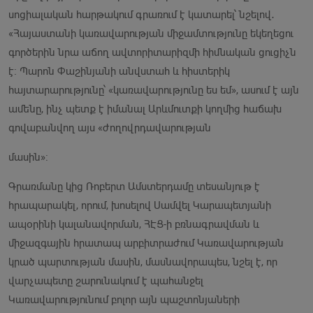
սոցիալական հարթակում գրառում է կատարել՝ նշելով․
«Հայաստանի կառավարության միջամտությունը եկեղեցու
գործերին նրա աճող ավտորիտարիզմի հիմնական ցուցիչն
է։ Պարոն Փաշինյանի անվստահ և հիստերիկ
հայտարարությունը՝ «կառավարությունը ես եմ», ասում է այն
ամենը, ինչ պետք է իմանալ Արևմուտքի կողմից հաճախ
գովաբանվող այս «ժողովրդավարության
մասին»։
Գրառմանը կից Ռոբերտ Ամստերդամը տեսանյութ է
հրապարակել, որում, խոսելով Սամվել Կարապետյանի
ապօրինի կալանավորման, ՀԷՑ-ի բռնագրավման և
միջազգային հրատապ արբիտրաժում Կառավարության
կրած պարտության մասին, մասնավորապես, նշել է, որ
վարչապետը շարունակում է պահանջել
Կառավարությունում բոլոր այն պաշտոնյաների