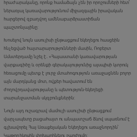
հրաժարականը, որոնք համաձայն չեն իր որոշումների հետ՝
ներառյալ կառավարությունում միջազգային իրավական
հարցերով զբաղվող ամենաբարձրաստիճան
պաշտոնյայինը։
Խոսելով նույն ասուլիսի ընթացքում եկեղեցու հասցեին
հնչեցված հայտարարությունների մասին, Ռոբերտ
Ամստերդամը նշել է․ «Հայաստանի կառավարության
վարքագիծը և օրենքի գերակայությունից այսպիսի կտրուկ
հեռացումը պետք է լուրջ մտահոգություն առաջացնեն բոլոր
այն մարդկանց մոտ, ովքեր հավատում են
ժողովրդավարությանը և պետություն-եկեղեցի
տարանջատման սկզբունքներին:
Նույն այդ ուշագրավ մամուլի ասուլիսի ընթացքում
վարչապետը բացահայտ ու անպատշաճ ձևով սպառնում է
գլխավորել Հայ Առաքելական Եկեղեցու առաջնորդին՝
Կաթողիկոսին փոխարինելու շարժումը։