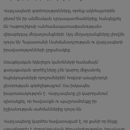
Վարչապետի գործողությունները, որոնք ակնհայտորեն
բխում են իր անձնական դրդապատճառներից, հանգեցրել
են Կաթողիկոսի «անհամապատասխանության»
վերաբերյալ մեղադրանքների։ Այդ մեղադրանքները լիովին
դուրս են Հայաստանի Սահմանադրության ու վարչապետի
իրավասությունների շրջանակից։
Առաքելական եկեղեցու կանոնների համաձայն՝
քաղաքական գործիչները չեն կարող միջամտել
եպիսկոպոսների որոշումներին՝ հոգևոր առաջնորդի
ընտրության գործընթացում։ Սա իսկապես
խայտառակություն է։ Վարչապետը չի կարողանում
գիտակցել, որ հավատքն ու պաշտամունքը իր
իշխանության սահմաններից դուրս են։
Վարչապետը կարծես հավատացած է, որ քանի որ ինքը
առաջնորդել է ժողովրդական հեղափոխությունը, իրավասու