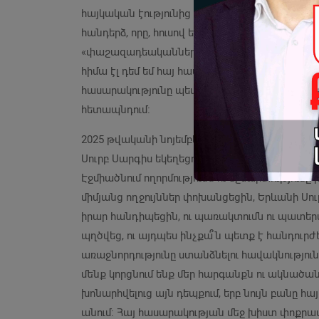
հայկական էությունից կտրված, հայկական ազ
հանդերձ, որը, հուսով եմ, երբեք մեծամասնությո
«փաշազադեականներ»։ Շատ տհաճ է ինձ համար 
հիմա էլ դեմ եմ հայ հասարակության պառակտ
հասարակությունը պետք է կարողանա տարբերակե
հետապնդում։
2025 թվականի նոյեմբերի 30-ին ևս մեկ ոչ կ
Սուրբ Սարգիս եկեղեցում, այնտեղ, որտեղ ամեն
Էջմիածնում ողորմությունն ու ճշմարտությունը
միմյանց ողջույններ փոխանցեցին, Երևանի Սու
իրար հանդիպեցին, ու պառակտումն ու պատեր
պղծվեց, ու այդպես ինչքա՞ն պետք է հանդուրժենք
առաջնորդությունը ստանձնելու հավակնությու
մենք կորցնում ենք մեր հարգանքն ու ակնածա
խոնարհվելուց այն դեպքում, երբ նույն բանը
անում։ Հայ հասարակության մեջ խիստ փոքրա