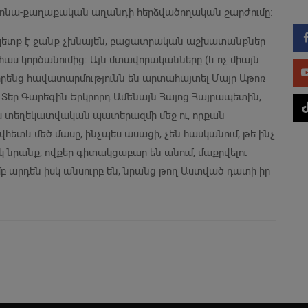
կրոնա-քաղաքական աղանդի հերձվածողական շարժումը։
ը պետք է ջանք չխնայեն, բացատրական աշխատանքներ
աս կործանումից։ Այն մտավորականները (և ոչ միայն
իրենց հավատարմությունն են արտահայտել Մայր Աթոռ
եր Տեր Գարեգին Երկրորդ Ամենայն Հայոց Հայրապետին,
յս տեղեկատվական պատերազմի մեջ ու, որքան
վհետև մեծ մասը, ինչպես ասացի, չեն հասկանում, թե ինչ
սկ նրանք, ովքեր գիտակցաբար են անում, մաքրվելու
մբ արդեն իսկ անսուրբ են, նրանց թող Աստված դատի իր