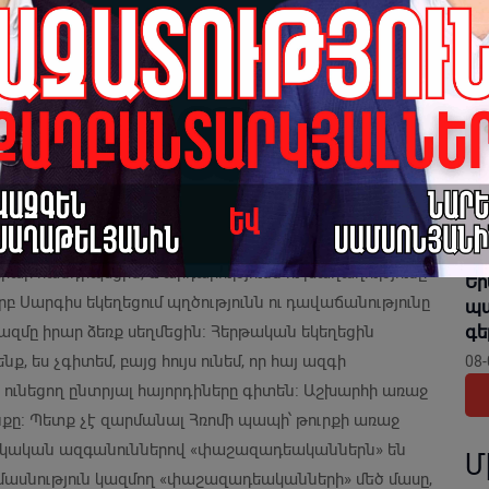
08-
գանուններով իրենց աղանդավորներով ու հերձվածներով
ւն չի կազմի: Այդ սրբապիղծ մասը կոչվում է
Հա
այս ամենը արձանագրելը, ես միշտ դեմ եմ եղել և
08-
ումներին, սակայն վարակը չտարածվելու նպատակով
լ, թե ով ում է ծառայում, և ով ինչ նպատակ է
Սե
որ
բա
անոնական պատարագ տեղի ունեցավ, այս անգամ՝ Երևանի
08-
աքիչն էինք սպասում։ Այն պահին, երբ Մայր Աթոռ Սուրբ
 իրար հանդիպեցին, և արդարությունն ու խաղաղությունը
Եր
րբ Սարգիս եկեղեցում պղծությունն ու դավաճանությունը
պա
գե
ազմը իրար ձեռք սեղմեցին։ Հերթական եկեղեցին
, ես չգիտեմ, բայց հույս ունեմ, որ հայ ազգի
08-
ն ունեցող ընտրյալ հայորդիները գիտեն։ Աշխարհի առաջ
նքը։ Պետք չէ զարմանալ Հռոմի պապի՝ թուրքի առաջ
 հայկական ազգանուններով «փաշազադեականներն» են
Մ
մասնություն կազմող «փաշազադեականների» մեծ մասը,