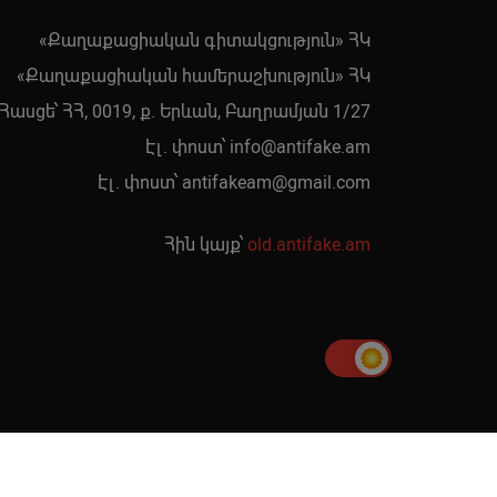
«Քաղաքացիական գիտակցություն» ՀԿ
«Քաղաքացիական համերաշխություն» ՀԿ
Հասցե՝ ՀՀ, 0019, ք. Երևան, Բաղրամյան 1/27
Էլ. փոստ՝
info@antifake.am
Էլ. փոստ՝
antifakeam@gmail.com
Հին կայք՝
old.antifake.am
րաստել է
Գոռ Գևորգյանը