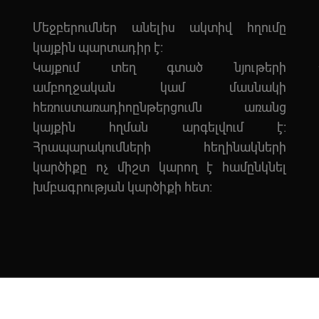
Մեջբերումներ անելիս ակտիվ հղումը
կայքին պարտադիր է:
Կայքում տեղ գտած նյութերի
ամբողջական կամ մասնակի
հեռուստառադիոընթերցումն առանց
կայքին հղման արգելվում է:
Հրապարակումների հեղինակների
կարծիքը ոչ միշտ կարող է համընկնել
խմբագրության կարծիքի հետ:
ight Antifake.am. Բոլոր իրավունքները պաշտպանված են: Կայքը պատ