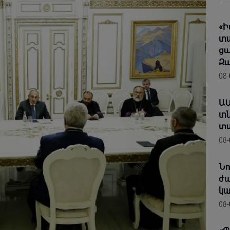
«Ի
տա
ցա
Զ
08-
ԱՄ
տն
տա
08-
Նո
ժա
կա
08-