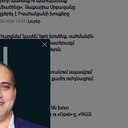
իտի պահենք ու պահպանենք
միածինը»․ Զաքարիա Սրբազանը
ջբերել է Իսահակյանի խոսքերը
08-2026 14:47 |
Լուրեր
 հարցնես՝ կասեն՝ եթե խոսենք, սահմանին
ղաղություն չի լինի, պատերազմ
ադրենք և այլ հիմարnւթյուն
08-2026 14:41 |
Կարծիք
աջիկա օրերին Հայաստանում սպասվում
 անձրևներ, ամպրոպ և քամու ուժգնացում․
անակի կանխատեսում
08-2026 14:39 |
Լուրեր
ղարքունիքում բախվել են խոտ
ղափոխող «ԳԱԶ 53»-ն ու «Opel»-ը. «ԳԱԶ
»-ը կողաշրջվել է