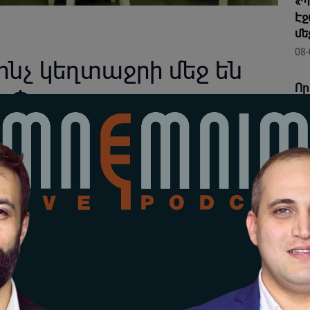
«Պ
Էջ
մե
08-
ինչ կեղտաջրի մեջ են
Որ
. «Փաստ»
խա
կu
08-
հաջողվեց Հայ առաքելական սուրբ եկեղեցին բաժանել
Առ
բաժանվում, եթե նույնիսկ մյուս Նվիրապետական
են
եր։
եղ
08-
ր Աթոռ Սուրբ Էջմիածնին նվիրյալ և հավատարմության
ականներից՝ հայկական էությամբ բարեպաշտ իր
Գե
յուն է կազմում։ Այդ սրբազան մասը կոչվում է Սուրբ
տե
թոռ Սուրբ Էջմիածնին դավաճանած և իրենց
53
կարգալույծ և որոշ գործող հոգևորականներն են՝