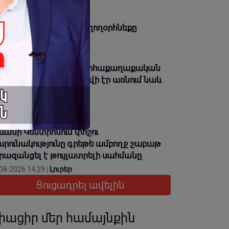
08-2026 14:38 |
Լուրեր
յտնի է՝ երբ կնշվի խաղողօրհնեքը
08-2026 14:35 |
Լուրեր
րժ Սարգսյանը աշխարհաքաղաքական
ոշում կայացնելիս հաշվի էր առնում նաև
րեկամ Իրանի շահը
08-2026 14:30 |
Կարծիք
ևանի Կենտրոնում փոշու
րունակությունը գրեթե ամբողջ շաբաթ
րազանցել է թույլատրելի սահմանը
08-2026 14:29 |
Լուրեր
Ցուցադրել ավելին
իացիր մեր համայնքին