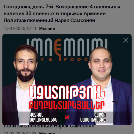
Голодовка, день 7-й. Возвращение 4 пленных и
наличие 30 пленных в тюрьмах Армении.
Политзаключенный Нарек Самсонян
15-01-2026 13:11 |
Мнение
6-й день голодовки. 6-й карцер со своим
«животным миром»: политзаключенный Нарек
Самсонян
14-01-2026 12:27 |
Мнение
Голодовка, день 5-й. Власть шантажа и Армянская
Апостольская церковь. Политзаключенный Нарек
Самсонян
13-01-2026 13:26 |
Мнение
Голодовка, день 4-й: об условиях содержания:
политзаключенный Нарек Самсонян
12-01-2026 14:38 |
Мнение