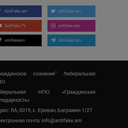
AntiFake.am
AntiFake.am
AntiFake TV
antifake.am
antifakeam
AntiFake.am
ражданское сознание" Либеральная
ПО
иберальная НПО «Гражданская
лидарность»
рес: RA, 0019, c. Ереван, Баграмян 1/27
ектронная почта:
info@antifake.am