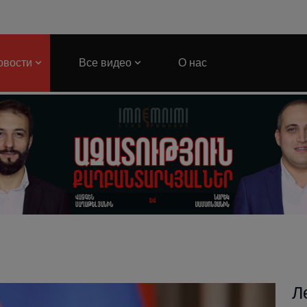
овости
Все видео
О нас
Л