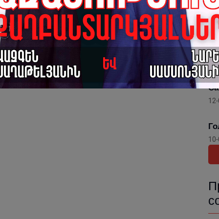
Го
Ар
По
13-
Го
со
Са
12-
Го
10-
П
с