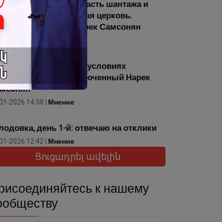
лодовка, день 5-й. Власть шантажа и
мянская Апостольская церковь.
литзаключенный Нарек Самсонян
01-2026 13:26 |
Мнение
лодовка, день 4-й: об условиях
держания: политзаключенный Нарек
мсонян
01-2026 14:38 |
Мнение
лодовка, день 1-й: отвечаю на отклики
01-2026 12:42 |
Мнение
Ցուցադրել ավելին
рисоединяйтесь к нашему
ообществу