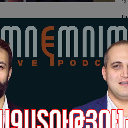
18-
Го
зд
Са
17-
Го
пл
Ар
Са
15-
6-
«ж
На
14-