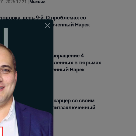
01-2026 12:21 |
Мнение
лодовка, день 9-й. О проблемах со
оровьем. Политзаключенный Нарек
мсонян
01-2026 11:54 |
Мнение
лодовка, день 7-й. Возвращение 4
енных и наличие 30 пленных в тюрьмах
мении. Политзаключенный Нарек
мсонян
01-2026 13:11 |
Мнение
й день голодовки. 6-й карцер со своим
ивотным миром»: политзаключенный
рек Самсонян
01-2026 12:27 |
Мнение