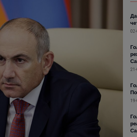
Да
че
02-
Го
ре
Са
21-
Го
По
19-
Го
ре
Са